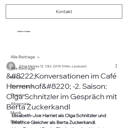
Kontakt
Kultur ist Leben
Alle Beiträge
Silvia Matras
12. Okt. 2019
3 Min. Lesezeit
Alle Beiträge
&#8222;Konversationen im Café
Kultur
Herrenhof&#8220; -2. Saison:
Büchertipps
Olga Schnitzler im Gespräch mit
Theater
Allgemein
Berta Zuckerkandl
Musik
Elisabeth-Joe Harriet als Olga Schnitzler und 
Ballett
Beatrice Gleicher als Berta Zuckerkandl.