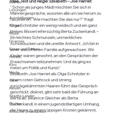
Idee, Text und Regie: Elisabeth – Joe Harriet
Events
“ Schon als junges Mädl mischten Sie sich in 
Lesungen
Männergespräche, wussten alle um sie herum zu 
Ausstellungen
faszinieren.  Wie machten Sie das nur?“ fragt 
Olga Schnitzler ein wenig neidisch und ein ganz 
Reisen
kleines Bisserl eifersüchtig Berta Zuckerkandl. – 
Musik
Ein leichtes Schmunzeln, unmerkliches 
Diverses
Achselzucken und die uneitle Antwort: „Ich bin in 
Essen und Trinken
einer weltoffenen Familie aufgewachsen. Wir 
Kinder waren gewohnt, an den Gesprächen der 
Hotels
Erwachsenen teilzunehmen. Und da ging es 
Kino
meist um Politik und Kunst.“
Mode
Elisabeth-Joe Harriet als Olga Schnitzler in 
einem roten Gehrock und streng 
Oper
zurückgekämmten Haaren führt das Gespräch 
Reisen
geschickt, diskret, gibt sehr bald die Führung an 
Städte-Länder
Berta ab. Beatrice Gleicher als Berta 
Bücher
Zuckerkandl, in einem jugendstilartigen Umhang, 
die Haare zu einem üppigen Knoten gekämmt, 
Kritische Ungedanken