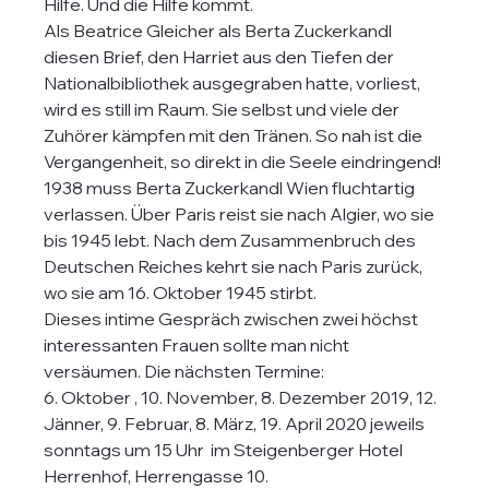
Hilfe. Und die Hilfe kommt.
Als Beatrice Gleicher als Berta Zuckerkandl 
diesen Brief, den Harriet aus den Tiefen der 
Nationalbibliothek ausgegraben hatte, vorliest, 
wird es still im Raum. Sie selbst und viele der 
Zuhörer kämpfen mit den Tränen. So nah ist die 
Vergangenheit, so direkt in die Seele eindringend!
1938 muss Berta Zuckerkandl Wien fluchtartig 
verlassen. Über Paris reist sie nach Algier, wo sie 
bis 1945 lebt. Nach dem Zusammenbruch des 
Deutschen Reiches kehrt sie nach Paris zurück, 
wo sie am 16. Oktober 1945 stirbt.
Dieses intime Gespräch zwischen zwei höchst 
interessanten Frauen sollte man nicht 
versäumen. Die nächsten Termine:
6. Oktober , 10. November, 8. Dezember 2019, 12. 
Jänner, 9. Februar, 8. März, 19. April 2020 jeweils 
sonntags um 15 Uhr  im Steigenberger Hotel 
Herrenhof, Herrengasse 10.