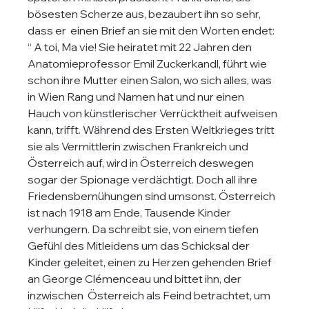
bösesten Scherze aus, bezaubert ihn so sehr, 
dass er  einen Brief an sie mit den Worten endet: 
“ A toi, Ma vie! Sie heiratet mit 22 Jahren den 
Anatomieprofessor Emil Zuckerkandl, führt wie 
schon ihre Mutter einen Salon, wo sich alles, was 
in Wien Rang und Namen hat und nur einen 
Hauch von künstlerischer Verrücktheit aufweisen 
kann, trifft. Während des Ersten Weltkrieges tritt 
sie als Vermittlerin zwischen Frankreich und 
Österreich auf, wird in Österreich deswegen 
sogar der Spionage verdächtigt. Doch all ihre 
Friedensbemühungen sind umsonst. Österreich 
ist nach 1918 am Ende, Tausende Kinder 
verhungern. Da schreibt sie, von einem tiefen 
Gefühl des Mitleidens um das Schicksal der 
Kinder geleitet, einen zu Herzen gehenden Brief 
an George Clémenceau und bittet ihn, der 
inzwischen  Österreich als Feind betrachtet, um 