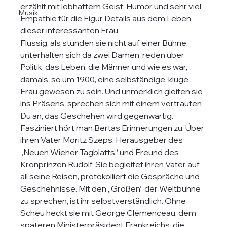
erzählt mit lebhaftem Geist, Humor und sehr viel 
Musik
Empathie für die Figur Details aus dem Leben 
dieser interessanten Frau.  
Flüssig, als stünden sie nicht auf einer Bühne, 
unterhalten sich da zwei Damen, reden über  
Politik, das Leben, die Männer und wie es war, 
damals, so um 1900, eine selbständige, kluge 
Frau gewesen zu sein. Und unmerklich gleiten sie 
ins Präsens, sprechen sich mit einem vertrauten 
Du an, das Geschehen wird gegenwärtig. 
Fasziniert hört man Bertas Erinnerungen zu: Über 
ihren Vater Moritz Szeps, Herausgeber des 
„Neuen Wiener Tagblatts“ und Freund des 
Kronprinzen Rudolf. Sie begleitet ihren Vater auf 
all seine Reisen, protokolliert die Gespräche und 
Geschehnisse. Mit den „Großen“ der Weltbühne 
zu sprechen, ist ihr selbstverständlich. Ohne 
Scheu heckt sie mit George Clémenceau, dem 
späteren Ministerpräsident Frankreichs, die 