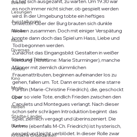
Es hat sich ausgezahlt, zu warten. Um 19.30 war 
Events
es noch immer nicht sicher, ob gespielt werden 
Lesungen
wird. In der Umgebung tobte ein heftiges 
Ausstellungen
Unwetter. Über der Burg brauten sich dunkle 
Wolken zusammen. Doch mit einiger Verspätung 
Reisen
konnte dann doch das Spiel um Hass, Liebe und 
Musik
Tod begonnen werden.
Diverses
Zunächst das Eingangsbild: Gestalten in weißer 
Essen und Trinken
Kleidung  (Kostüme: Marie Sturminger), manche 
Männer mit ziemlich dümmlichen 
Hotels
Frauenattributen, beginnen aufeinander los zu 
Kino
gehen, fallen um. Tot. Dann erscheint eine starre 
Mode
Fürstin (Marie-Christine Friedrich), die, geschockt 
über so viele Tote, endlich Frieden zwischen den 
Oper
Capulets und Montegues verlangt. Nach dieser 
Reisen
schon sehr schrägen Introduktion beginnt  das 
Städte-Länder
Spiel, ziemlich vergagt und überinszeniert. Die 
Bücher
Amme (ebenfalls M-Ch. Friedrich) ist hysterisch, 
sexgeil und leicht verblödet. In dieser Rolle zwar 
Kritische Ungedanken