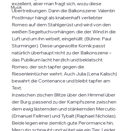
exzellent, aber man fragt sich, wozu diese 
Musik
Übertreibungen. Dann die Balkonszene: Valentin 
Postlmayr hängt als knabenhaft verliebter 
Romeo auf dem Stahlgerüst und wird von den 
weißen Segeltuchvorhängen, die der Wind in die 
Luft und um ihn wirbelt, eingehüllt. (Bühne: Paul 
Sturminger). Diese ungewollte Komik passt 
natürlich überhaupt nicht zu der Balkonszene – 
das Publikum lacht herzlich und beklatscht 
Romeo, der sich tapfer gegen die 
Riesenleintücher wehrt. Auch Julia (Lena Kalisch) 
bewahrt die Contenance und bleibt tapfer am 
Text.
Inzwischen zischen Blitze über den Himmel über 
der Burg, passend zu der Kampfszene zwischen 
dem ewig lästernden und stänkernden Mercutio 
(Emanuel Fellmer) und Tybalt (Raphael Nicholas). 
Beide legen eine ziemlich gute Perormance hin, 
Mercutio schnaubt und wütet wie ein Tier. Leider 