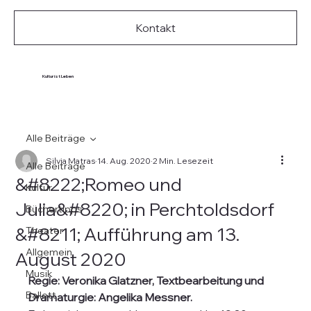
Kontakt
Kultur ist Leben
Alle Beiträge
Silvia Matras
14. Aug. 2020
2 Min. Lesezeit
Alle Beiträge
&#8222;Romeo und
Kultur
Julia&#8220; in Perchtoldsdorf
Büchertipps
&#8211; Aufführung am 13.
Theater
Allgemein
August 2020
Musik
Regie: Veronika Glatzner, Textbearbeitung und 
Ballett
Dramaturgie: Angelika Messner.