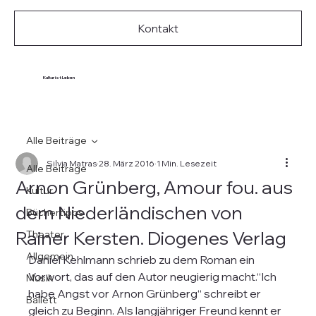
Kontakt
Kultur ist Leben
Alle Beiträge
Silvia Matras
28. März 2016
1 Min. Lesezeit
Alle Beiträge
Arnon Grünberg, Amour fou. aus
Kultur
dem Niederländischen von
Büchertipps
Rainer Kersten. Diogenes Verlag
Theater
Allgemein
Daniel Kehlmann schrieb zu dem Roman ein 
Vorwort, das auf den Autor neugierig macht.“Ich 
Musik
habe Angst vor Arnon Grünberg“ schreibt er 
Ballett
gleich zu Beginn. Als langjähriger Freund kennt er 