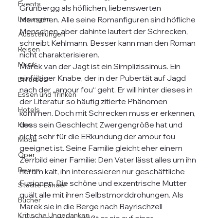
Events
Grünbergg als höflichen, liebenswerten 
Lesungen
Menschen. Alle seine Romanfiguren sind höfliche 
Menschen, aber dahinte lautert der Schrecken, 
Ausstellungen
schreibt Kehlmann. Besser kann man den Roman 
Reisen
nicht charakterisieren.

Musik
Marek van der Jagt ist ein Simplizissimus. Ein 
einfältiger Knabe, der in der Pubertät auf Jagd 
Diverses
nach der „amour fou“ geht. Er will hinter dieses in 
Essen und Trinken
der Literatur so häufig zitierte Phänomen 
Hotels
kommen. Doch mit Schrecken muss er erkennen, 
dass sein Geschlecht Zwergengröße hat und 
Kino
nicht sehr für die ERkundung der amour fou 
Mode
geeignet ist. Seine Familie gleicht eher einem 
Oper
Zerrbild einer Familie: Den Vater lässt alles um ihn 
Reisen
herum kalt, ihn interessieren nur geschäftliche 
Fusionen. Die schöne und exzentrische Mutter 
Städte-Länder
quält alle mit ihren Selbstmorddrohungen. Als 
Bücher
Marek sie in die Berge nach Bayrischzell 
Kritische Ungedanken