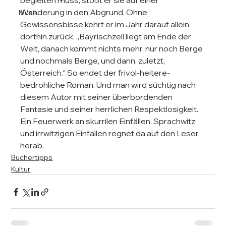
begleiten muss, stößt er sie auf einer 
Wanderung in den Abgrund. Ohne 
Musik
Gewissensbisse kehrt er im Jahr darauf allein 
dorthin zurück. „Bayrischzell liegt am Ende der 
Welt, danach kommt nichts mehr, nur noch Berge 
und nochmals Berge, und dann, zuletzt, 
Österreich.“ So endet der frivol-heitere-
bedrohliche Roman. Und man wird süchtig nach 
diesem Autor mit seiner überbordenden 
Fantasie und seiner herrlichen Respektlosigkeit. 
Ein Feuerwerk an skurrilen Einfällen, Sprachwitz 
und irrwitzigen Einfällen regnet da auf den Leser 
herab.  
Büchertipps
Kultur