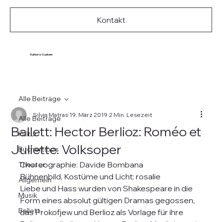
Kontakt
Kultur ist Leben
Alle Beiträge
Silvia Matras
19. März 2019
2 Min. Lesezeit
Alle Beiträge
Ballett: Hector Berlioz: Roméo et
Kultur
Juliette. Volksoper
Büchertipps
Choreographie: Davide Bombana
Theater
Bühnenbild, Kostüme und Licht: rosalie
Allgemein
Liebe und Hass wurden von Shakespeare in die 
Musik
Form eines absolut gültigen Dramas gegossen, 
Ballett
das Prokofjew und Berlioz als Vorlage für ihre 