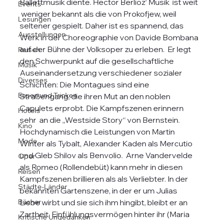
Ballettmusik diente. Hector Berlioz‘ Musik  ist weit 
Events
 weniger bekannt als die von Prokofjew, weil 
Lesungen
seltener gespielt. Daher ist es spannend, das 
Ausstellungen
Werk in der Choreographie von Davide Bombana 
auf der Bühne der Volksoper zu erleben.  Er legt 
Reisen
den Schwerpunkt auf die gesellschaftliche 
Musik
Auseinandersetzung verschiedener sozialer 
Diverses
Schichten: Die Montagues sind eine 
Essen und Trinken
Straßengang, die ihren Mut an den noblen 
Capulets erprobt. Die Kampfszenen erinnern 
Hotels
sehr  an die „Westside Story“ von Bernstein. 
Kino
Hochdynamisch die Leistungen von Martin 
Mode
Winter als Tybalt, Alexander Kaden als Mercutio 
und Gleb Shilov als Benvolio.  Arne Vandervelde 
Oper
als Romeo (Rollendebüt) kann mehr in diesen 
Reisen
Kampfszenen brillieren als als Verliebter. In der 
Städte-Länder
bekannten Gartenszene, in der er um Julias 
Bücher
Liebe wirbt und sie sich ihm hingibt, bleibt er an 
Zartheit, Einfühlungsvermögen hinter ihr (Maria 
Kritische Ungedanken