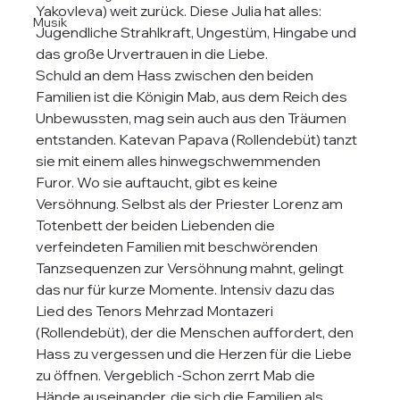
Yakovleva) weit zurück. Diese Julia hat alles: 
Musik
Jugendliche Strahlkraft, Ungestüm, Hingabe und 
das große Urvertrauen in die Liebe. 
Schuld an dem Hass zwischen den beiden 
Familien ist die Königin Mab, aus dem Reich des 
Unbewussten, mag sein auch aus den Träumen 
entstanden. Katevan Papava (Rollendebüt) tanzt 
sie mit einem alles hinwegschwemmenden 
Furor. Wo sie auftaucht, gibt es keine 
Versöhnung. Selbst als der Priester Lorenz am 
Totenbett der beiden Liebenden die 
verfeindeten Familien mit beschwörenden 
Tanzsequenzen zur Versöhnung mahnt, gelingt 
das nur für kurze Momente. Intensiv dazu das 
Lied des Tenors Mehrzad Montazeri 
(Rollendebüt), der die Menschen auffordert, den 
Hass zu vergessen und die Herzen für die Liebe 
zu öffnen. Vergeblich -Schon zerrt Mab die 
Hände auseinander, die sich die Familien als 