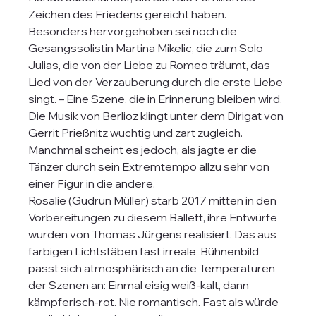
Zeichen des Friedens gereicht haben. 
Besonders hervorgehoben sei noch die 
Gesangssolistin Martina Mikelic, die zum Solo 
Julias, die von der Liebe zu Romeo träumt, das 
Lied von der Verzauberung durch die erste Liebe 
singt. – Eine Szene, die in Erinnerung bleiben wird.
Die Musik von Berlioz klingt unter dem Dirigat von 
Gerrit Prießnitz wuchtig und zart zugleich. 
Manchmal scheint es jedoch, als jagte er die 
Tänzer durch sein Extremtempo allzu sehr von 
einer Figur in die andere. 
Rosalie (Gudrun Müller) starb 2017 mitten in den 
Vorbereitungen zu diesem Ballett, ihre Entwürfe 
wurden von Thomas Jürgens realisiert. Das aus 
farbigen Lichtstäben fast irreale  Bühnenbild 
passt sich atmosphärisch an die Temperaturen 
der Szenen an: Einmal eisig weiß-kalt, dann 
kämpferisch-rot. Nie romantisch. Fast als würde 