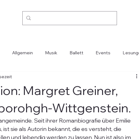
Allgemein
Musik
Ballett
Events
Lesung
sezeit
Kino
Mode
Oper
Reisen
Städte-Länder
on: Margret Greiner,
borohgh-Wittgenstein.
angemeinde. Seit ihrer Romanbiografie über Emilie 
 ist sie als Autorin bekannt, die es versteht, die 
ellen und lebendig werden zu lassen. Nun ist also im 