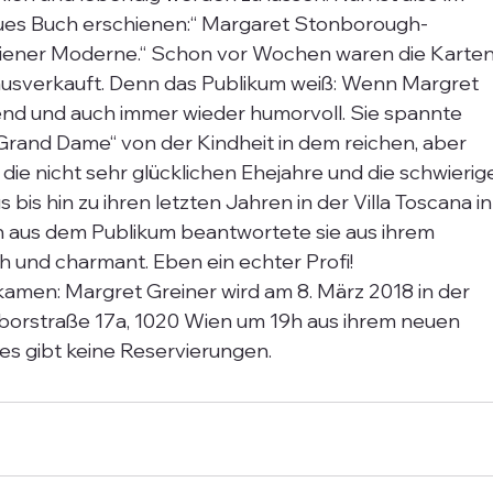
ues Buch erschienen:“ Margaret Stonborough-
iener Moderne.“ Schon vor Wochen waren die Karten
a ausverkauft. Denn das Publikum weiß: Wenn Margret 
nend und auch immer wieder humorvoll. Sie spannte 
and Dame“ von der Kindheit in dem reichen, aber 
die nicht sehr glücklichen Ehejahre und die schwierig
 bis hin zu ihren letzten Jahren in der Villa Toscana in
 aus dem Publikum beantwortete sie aus ihrem 
h und charmant. Eben ein echter Profi!
bekamen: Margret Greiner wird am 8. März 2018 in der 
borstraße 17a, 1020 Wien um 19h aus ihrem neuen 
es gibt keine Reservierungen.