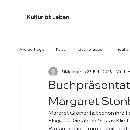
Kultur ist Leben
Alle Beiträge
Kultur
Büchertipps
Theater
Silvia Matras
23. Feb. 2018
1 Min. Le
Diverses
Essen und Trinken
Hotels
Buchpräsentati
Margaret Ston
Margret Greiner hat schon ihre F
Flöge, die Gefährtin Gustav Klimts,
Protagonistinnen in die Zeit zu st