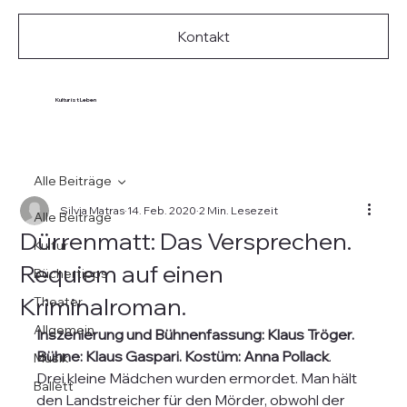
Kontakt
Kultur ist Leben
Alle Beiträge
Silvia Matras
14. Feb. 2020
2 Min. Lesezeit
Alle Beiträge
Dürrenmatt: Das Versprechen.
Kultur
Requiem auf einen
Büchertipps
Kriminalroman.
Theater
Allgemein
Inszenierung und Bühnenfassung: Klaus Tröger. 
Bühne: Klaus Gaspari. Kostüm: Anna Pollack
.  
Musik
Drei kleine Mädchen wurden ermordet. Man hält 
Ballett
den Landstreicher für den Mörder, obwohl der 