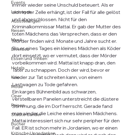
Events
immer wieder seine Unschuld beteuert. Als er 
Lesungen
sich in der Zelle erhängt, ist der Fall für alle gelöst 
und abgeschlossen. Nicht für den 
Ausstellungen
Kriminalkommissar Mattai. Er gab der Mutter des 
Reisen
toten Mädchens das Versprechen, dass er den 
Musik
Mörder finden wird. Monate und Jahre sucht er. 
Bis er eines Tages ein kleines Mädchen als Köder 
Diverses
dort einsetzt, wo er vermutet, dass der Mörder 
Essen und Trinken
vorbeikommen wird. Mattai ist knapp dran, den 
Hotels
Täter zu schnappen. Doch der wird, bevor er 
wieder zur Tat schreiten kann, von einem 
Kino
Lastwagen zu Tode gefahren.  
Mode
Ein karges Bühnenbild aus schwarzen, 
Oper
verstellbaren Panelen unterstreicht die düstere 
Reisen
Stimmung, die im Dorf herrscht. Gerade fand 
man wieder die Leiche eines kleinen Mädchens. 
Städte-Länder
Mattai interessiert sich nur sehr peripher für den 
Bücher
Fall. ER ist schon mehr in Jordanien, wo er einen 
Kritische Ungedanken