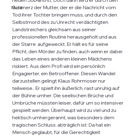
neuen Job antritt. Doch dann wird er durch den 
Schmerz der Mutter, der er die Nachricht vom 
Musik
Tod ihrer Tochter bringen muss, und durch den 
Selbstmord des zu Unrecht verdächtigten 
Landstreichers gleichsam aus seiner 
professionellen Routine herausgeholt und aus 
der Starre  aufgeweckt. Er hält es für seine 
Pflicht, den Mörder zu finden, auch wenn er dabei 
das Leben eines anderen kleinen Mädchens 
riskiert. Aus dem Profi wird ein persönlich 
Engagierter, ein Betrooffener. Diesen Wandel 
darzustellen gelingt Klaus Rohrmoser nur 
teilweise.. Er spielt ihn äußerlich, rast unruhig auf 
der Bühne umher. Die seelischen Brüche und 
Umbrüche müssten leiser, dafür um so intensiver 
gespielt werden. Überhaupt wird zu viel und zu 
hektisch umhergerannt, was besonders dem 
tragischen Schluss  abträglich ist: Da hat ein 
Mensch geglaubt, für die Gerechtigkeit 