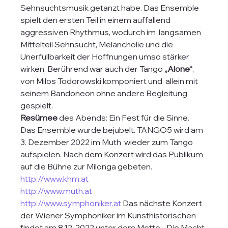
Sehnsuchtsmusik getanzt habe. Das Ensemble 
spielt den ersten Teil in einem auffallend 
aggressiven Rhythmus, wodurch im  langsamen 
Mittelteil Sehnsucht, Melancholie und die 
Unerfüllbarkeit der Hoffnungen umso stärker 
wirken. Berührend war auch der Tango 
„Alone“
, 
von Milos Todorowski komponiert und  allein mit 
seinem Bandoneon ohne andere Begleitung 
gespielt.
Resümee
 des Abends: Ein Fest für die Sinne. 
Das Ensemble wurde bejubelt. TANGO5 wird am 
3. Dezember 2022 im Muth  wieder zum Tango 
aufspielen. Nach dem Konzert wird das Publikum 
auf die Bühne zur Milonga gebeten. 
http://www.khm.at
http://www.muth.at
http://www.symphoniker.at
 Das nächste Konzert 
der Wiener Symphoniker im Kunsthistorischen 
findet am 8.12. 2022 unter dem Motto: „Die Macht 