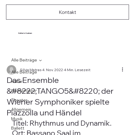
Kontakt
Kultur ist Leben
Alle Beiträge
Silvia Matras
4. Nov. 2022
4 Min. Lesezeit
Alle Beiträge
Das Ensemble
Kultur
&#8222;TANGO5&#8220; der
Büchertipps
Wiener Symphoniker spielte
Theater
Allgemein
Piazzolla und Händel
Musik
Titel: Rhythmus und Dynamik. 
Ballett
Ort: Bassano Saal im 