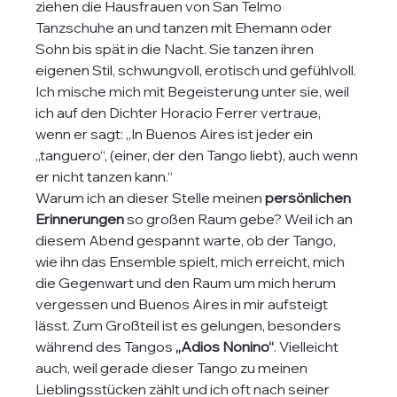
ziehen die Hausfrauen von San Telmo 
Tanzschuhe an und tanzen mit Ehemann oder 
Sohn bis spät in die Nacht. Sie tanzen ihren 
eigenen Stil, schwungvoll, erotisch und gefühlvoll. 
Ich mische mich mit Begeisterung unter sie, weil 
ich auf den Dichter Horacio Ferrer vertraue, 
wenn er sagt: „In Buenos Aires ist jeder ein 
„tanguero“, (einer, der den Tango liebt), auch wenn 
er nicht tanzen kann.“
Warum ich an dieser Stelle meinen
 persönlichen 
Erinnerungen
 so großen Raum gebe? Weil ich an 
diesem Abend gespannt warte, ob der Tango, 
wie ihn das Ensemble spielt, mich erreicht, mich 
die Gegenwart und den Raum um mich herum 
vergessen und Buenos Aires in mir aufsteigt 
lässt. Zum Großteil ist es gelungen, besonders 
während des Tangos 
„Adios Nonino“
. Vielleicht 
auch, weil gerade dieser Tango zu meinen 
Lieblingsstücken zählt und ich oft nach seiner 