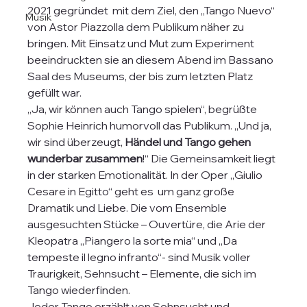
2021 gegründet  mit dem Ziel, den „Tango Nuevo“ 
Musik
von Astor Piazzolla dem Publikum näher zu 
bringen. Mit Einsatz und Mut zum Experiment 
beeindruckten sie an diesem Abend im Bassano 
Saal des Museums, der bis zum letzten Platz 
gefüllt war.
„Ja, wir können auch Tango spielen“, begrüßte 
Sophie Heinrich humorvoll das Publikum. „Und ja, 
wir sind überzeugt, 
Händel und Tango gehen 
wunderbar zusammen
!“ Die Gemeinsamkeit liegt 
in der starken Emotionalität. In der Oper „Giulio 
Cesare in Egitto“ geht es  um ganz große 
Dramatik und Liebe. Die vom Ensemble 
ausgesuchten Stücke – Ouvertüre, die Arie der 
Kleopatra „Piangero la sorte mia“ und „Da 
tempeste il legno infranto“- sind Musik voller 
Traurigkeit, Sehnsucht – Elemente, die sich im 
Tango wiederfinden.
Jeder Tango erzählt von Sehnsucht und 