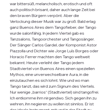
war bittersüß, melancholisch, erotisch und oft 
auch politisch brisant, daher auch lange Zeit bei 
den braven Bürgern verpönt. Aber die 
Verlockung dieser Musik war zu groß. Bald erlag 
ganz Buenos Aires dem Tangofieber, der Tango 
wurde salonfähig. In jedem Viertel gab es 
Tanzsalons, Tangoorchester und Tangosänger. 
Der Sänger Carlos Gardel, der Komponist Astor 
Piazzolla und Dichter wie Jorge Luís Borges oder 
Horacio Ferrer machten den Tango weltweit 
bekannt. Heute verleiht der Tango jedem 
Stadtviertel von Buenos Aires einen speziellen 
Mythos, eine unverwechselbare Aura, in die 
einzutauchen es sich lohnt. Wie und wo man 
Tango tanzt, das wird zum Signum des Viertels. 
Nur wenige „barrios“ (Stadtviertel) sind tangofrei.
Ich entkomme ihm nirgendwo. Sich gegen ihn zu 
wehren, ihn negieren zu wollen ist sinnlos. Er ist 
das ideale Instrument, mit und in der Stadt zu 