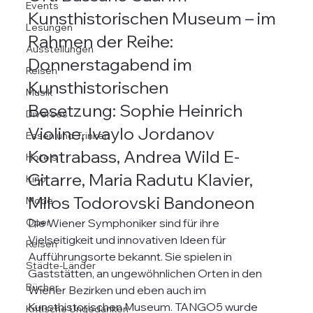
Events
Kunsthistorischen Museum – im 
Lesungen
Rahmen der Reihe: 
Ausstellungen
Donnerstagabend im 
Reisen
Kunsthistorischen
Musik
Besetzung: Sophie Heinrich 
Diverses
Violine, Ivaylo Jordanov 
Essen und Trinken
Kontrabass, Andrea Wild E-
Hotels
Gitarre, Maria Radutu Klavier, 
Kino
Milos Todorovski Bandoneon
Mode
Oper
Die Wiener Symphoniker sind für ihre 
Vielseitigkeit und innovativen Ideen für 
Reisen
Aufführungsorte bekannt. Sie spielen in 
Städte-Länder
Gaststätten, an ungewöhnlichen Orten in den 
Bücher
Wiener Bezirken und eben auch im 
Kunsthistorischen Museum. TANGO5 wurde 
Kritische Ungedanken