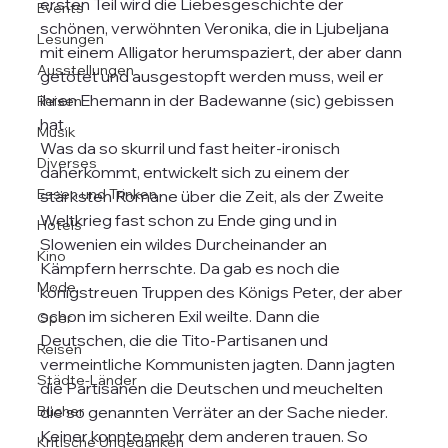
ersten Teil wird die Liebesgeschichte der 
Events
schönen, verwöhnten Veronika, die in Ljubeljana 
Lesungen
mit einem Alligator herumspaziert, der aber dann 
Ausstellungen
getötet und ausgestopft werden muss, weil er 
ihren Ehemann in der Badewanne (sic) gebissen 
Reisen
hat.

Musik
Was da so skurril und fast heiter-ironisch 
Diverses
daherkommt, entwickelt sich zu einem der 
Essen und Trinken
stärksten Romane über die Zeit, als der Zweite 
Weltkrieg fast schon zu Ende ging und in 
Hotels
Slowenien ein wildes Durcheinander an 
Kino
Kämpfern herrschte. Da gab es noch die 
Mode
königstreuen Truppen des Königs Peter, der aber 
schon im sicheren Exil weilte. Dann die 
Oper
Deutschen, die die Tito-Partisanen und 
Reisen
vermeintliche Kommunisten jagten. Dann jagten 
Städte-Länder
die Partisanen die Deutschen und meuchelten 
Bücher
die so genannten Verräter an der Sache nieder. 
Keiner konnte mehr dem anderen trauen. So 
Kritische Ungedanken