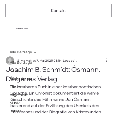
Kontakt
Kultur ist Leben
Alle Beiträge
Silvia Matras
7. Mai 2025
2 Min. Lesezeit
Alle Beiträge
Joachim B. Schmidt: Ósmann.
Kultur
Diogenes Verlag
Büchertipps
Ein kostbares Buch in einer kostbar poetischen 
Theater
Sprache. Ein Chronist dokumentiert die wahre 
Allgemein
Geschichte des Fährmanns Jón Ósmann, 
Musik
basierend auf der Erzählung des Urenkels des 
Ballett
Fährmanns und der Biografie von Kristmunden 