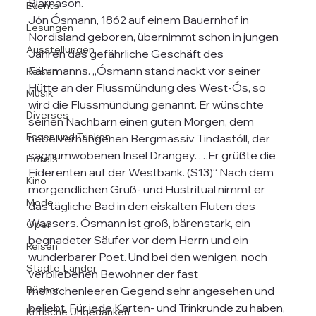
Bjarnason.
Events
Jón Ósmann, 1862 auf einem Bauernhof in 
Lesungen
Nordisland geboren, übernimmt schon in jungen 
Ausstellungen
Jahren das gefährliche Geschäft des 
Fährmanns. „Ósmann stand nackt vor seiner 
Reisen
Hütte an der Flussmündung des West-Ós, so 
Musik
wird die Flussmündung genannt. Er wünschte 
Diverses
seinen Nachbarn einen guten Morgen, dem 
Essen und Trinken
nebelverhangenen Bergmassiv Tindastóll, der 
sagnumwobenen Insel Drangey….Er grüßte die 
Hotels
Eiderenten auf der Westbank. (S13)“ Nach dem 
Kino
morgendlichen Gruß- und Hustritual nimmt er 
Mode
das tägliche Bad in den eiskalten Fluten des 
Wassers. Ósmann ist groß, bärenstark, ein 
Oper
begnadeter Säufer vor dem Herrn und ein 
Reisen
wunderbarer Poet. Und bei den wenigen, noch 
Städte-Länder
verbliebenen Bewohner der fast 
Bücher
menschenleeren Gegend sehr angesehen und 
beliebt. Für jede Karten- und Trinkrunde zu haben, 
Kritische Ungedanken