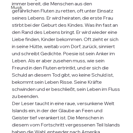
immer bereit, die Menschen aus den  
Musik
gefährlichen Fluten zu retten, oft unter Einsatz 
seines Lebens. Er wird heiraten, die erste Frau    
stirbt bei der Geburt des Kindes. Was ihn fast an 
den Rand des Lebens bringt. Er wird wieder eine 
Liebe finden, Kinder bekommen. Oft zieht er sich 
in seine Hütte, weitab vom Dorf, zurück, sinniert 
und schreibt Gedichte. Poesie ist sein Anker im 
Leben. Als er aber zusehen muss, wie sein 
Freund in den Fluten ertrintkt, und er sich die 
Schuld an diesem Tod gibt, wo keine Schuld ist, 
bekommt sein Leben Risse. Seine Kräfte 
schwinden und er beschließt, sein Leben im Fluss 
zu beenden.
Der Leser taucht in eine raue, versunkene Welt 
Islands ein, in der der Glaube an Feen und 
Geister tief verankert ist. Die Menschen in 
diesem vom Fortschritt vergessenen Teil Islands 
haben die Wahl, entweder nach Amerika 