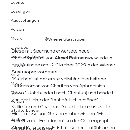
Events
Lesungen
Ausstellungen
Reisen
Musik
©Wiener Staatsoper
Diverses
Diese mit Spannung erwartete neue 
Essen und Trinken
Choreographie von 
Alexei Ratmansky
 wurde in 
der Matinnee am 12. Oktober 2025 in der Wiener 
Hotels
Staatsoper vorgestellt.
Kino
"Kallirhoe" ist der erste vollständig erhaltene 
Mode
Liebesroman von Chariton von Aphrodisias  
(etwa 1. Jahrhundert nach Christus) und handelt 
Oper
von der Liebe der "fast göttlich schönen" 
Reisen
Kallirhoe und Chaireas.Diese Liebe muss viele 
Städte-Länder
Hindernisse und Gefahren überwinden. "Ein 
Bücher
Ballett voller Emotionen", so der Choreograph 
Alexei Ratmansky. Er ist für seinen einfühlsamen 
Kritische Ungedanken