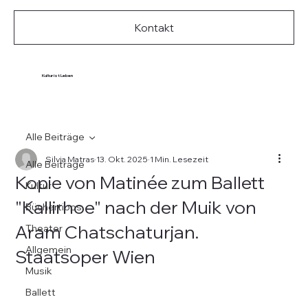
Kontakt
Kultur ist Leben
Alle Beiträge
Silvia Matras
13. Okt. 2025
1 Min. Lesezeit
Alle Beiträge
Kopie von Matinée zum Ballett
Kultur
"Kallirhoe" nach der Muik von
Büchertipps
Aram Chatschaturjan.
Theater
Allgemein
Staatsoper Wien
Musik
Ballett