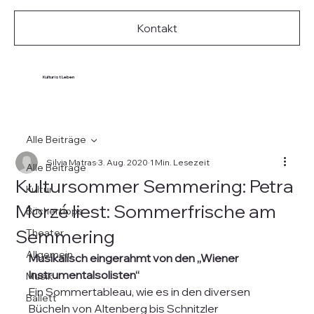
Kontakt
Kultur ist Leben
Alle Beiträge
Silvia Matras
3. Aug. 2020
1 Min. Lesezeit
Alle Beiträge
Kultursommer Semmering: Petra
Kultur
Morzé liest: Sommerfrische am
Büchertipps
Semmering
Theater
Allgemein
Musikalisch eingerahmt von den „Wiener 
Instrumentalsolisten“
Musik
Ein Sommertableau, wie es in den diversen 
Ballett
Bücheln von Altenberg bis Schnitzler 