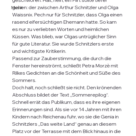
geschworen. Halt, nein, ein Flirt sollte tiefer 
gehen: der zwischen Arthur Schnitzler und Olga 
Musik
Waissnix. Pech nur für Schnitzler, dass Olga einen 
rasend eifersüchtigen Ehemann hatte. So kam 
es nur zu verliebten Worten und heimlichen 
Küssen. Was blieb, war Olgas untrüglicher Sinn 
für gute Literatur. Sie wurde Schnitzlers erste 
und wichtigste Kritikerin.
Passend zur Zauberstimmung, die durch die 
Fenster hereinströmt, schließt Petra Morzè mit 
Rilkes Gedichten an die Schönheit und Süße des 
Sommers.
Doch halt, noch schließt sie nicht. Den krönenden 
Abschluss bildet der Text „Sommerepilog“. 
Schnell errät das Publikum, dass es ihre eigenen 
Erinnerungen sind. Als sie vor 14 Jahren mit ihren 
Kindern nach Reichenau fuhr, wo sie die Genia in 
Schnitzlers „Das weite Land“ genau an diesem 
Platz vor der Terrasse mit dem Blick hinaus in die 