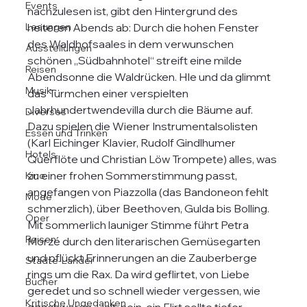
Events
nachzulesen ist, gibt den Hintergrund des 
Lesungen
heiteren Abends ab: Durch die hohen Fenster 
des Waldhofsaales in dem verwunschen 
Ausstellungen
schönen „Südbahnhotel“ streift eine milde 
Reisen
Abendsonne die Waldrücken. HIe und da glimmt 
Musik
das Türmchen einer verspielten 
Jahrhundertwendevilla durch die Bäume auf.
Diverses
Dazu spielen die Wiener Instrumentalsolisten 
Essen und Trinken
(Karl Eichinger Klavier, Rudolf Gindlhumer 
Hotels
Querflöte und Christian Löw Trompete) alles, was 
zu einer frohen Sommerstimmung passt, 
Kino
angefangen von Piazzolla (das Bandoneon fehlt 
Mode
schmerzlich), über Beethoven, Gulda bis Bolling. 
Oper
Mit sommerlich launiger Stimme führt Petra 
Reisen
Morzé durch den literarischen Gemüsegarten 
und pflückt Erinnerungen an die Zauberberge 
Städte-Länder
rings um die Rax. Da wird geflirtet, von Liebe 
Bücher
geredet und so schnell wieder vergessen, wie 
Kritische Ungedanken