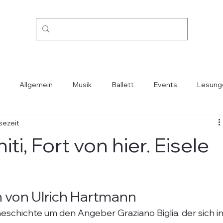
Allgemein
Musik
Ballett
Events
Lesung
sezeit
Kino
Mode
Oper
Reisen
Städte-Länder
i, Fort von hier. Eisele
n von Ulrich Hartmann
eschichte um den Angeber Graziano Biglia. der sich in