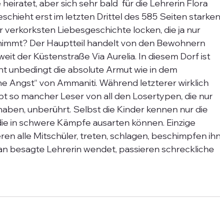
heiratet, aber sich sehr bald  für die Lehrerin Flora 
schieht erst im letzten Drittel des 585 Seiten starken
 verkorksten Liebesgeschichte locken, die ja nur 
nimmt? Der Hauptteil handelt von den Bewohnern 
it der Küstenstraße Via Aurelia. In diesem Dorf ist 
cht unbedingt die absolute Armut wie in dem 
e Angst“ von Ammaniti. Während letzterer wirklich 
ibt so mancher Leser von all den Losertypen, die nur 
haben, unberührt. Selbst die Kinder kennen nur die 
ie in schwere Kämpfe ausarten können. Einzige 
eren alle Mitschüler, treten, schlagen, beschimpfen ihn
g an besagte Lehrerin wendet, passieren schreckliche 