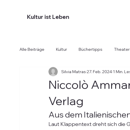
Kultur ist Leben
Alle Beiträge
Kultur
Büchertipps
Theater
Silvia Matras
27. Feb. 2024
1 Min. Le
Diverses
Essen und Trinken
Hotels
Niccolò Ammanit
Verlag
Aus dem Italienische
Laut Klappentext dreht sich die G