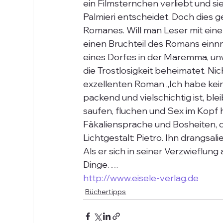
ein Filmsternchen verliebt und sie 
Palmieri entscheidet. Doch dies ge
Romanes. Will man Leser mit einer
einen Bruchteil des Romans einn
eines Dorfes in der Maremma, unwe
die Trostlosigkeit beheimatet. Ni
exzellenten Roman „Ich habe kein
packend und vielschichtig ist, ble
saufen, fluchen und Sex im Kopf 
Fäkaliensprache und Bosheiten, d
Lichtgestalt: Pietro. Ihn drangsali
Als er sich in seiner Verzwieflun
Dinge….
http://www.eisele-verlag.de
Büchertipps