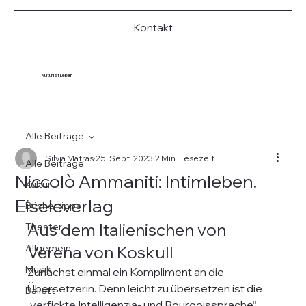
Kontakt
Kultur ist Leben
Alle Beiträge
Silvia Matras
25. Sept. 2023
2 Min. Lesezeit
Alle Beiträge
Niccolò Ammaniti: Intimleben.
Kultur
Eiseleverlag
Büchertipps
Aus dem Italienischen von 
Theater
Allgemein
Verena von Koskull
Musik
Zunächst einmal ein Kompliment an die 
Übersetzerin. Denn leicht zu übersetzen ist die 
Ballett
„verfickte Intelligenzia- und Bourgoissprache“ 