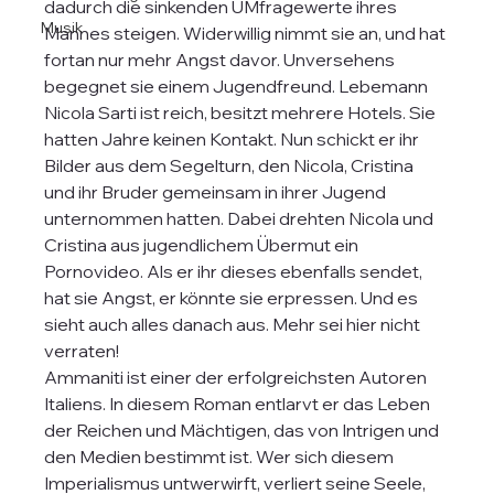
dadurch die sinkenden UMfragewerte ihres 
Musik
Mannes steigen. Widerwillig nimmt sie an, und hat 
fortan nur mehr Angst davor. Unversehens 
begegnet sie einem Jugendfreund. Lebemann 
Nicola Sarti ist reich, besitzt mehrere Hotels. Sie 
hatten Jahre keinen Kontakt. Nun schickt er ihr 
Bilder aus dem Segelturn, den Nicola, Cristina 
und ihr Bruder gemeinsam in ihrer Jugend 
unternommen hatten. Dabei drehten Nicola und 
Cristina aus jugendlichem Übermut ein 
Pornovideo. Als er ihr dieses ebenfalls sendet, 
hat sie Angst, er könnte sie erpressen. Und es 
sieht auch alles danach aus. Mehr sei hier nicht 
verraten!
Ammaniti ist einer der erfolgreichsten Autoren 
Italiens. In diesem Roman entlarvt er das Leben 
der Reichen und Mächtigen, das von Intrigen und 
den Medien bestimmt ist. Wer sich diesem 
Imperialismus untwerwirft, verliert seine Seele, 