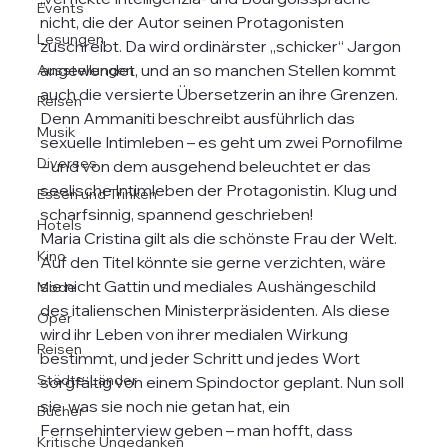
Events
nicht, die der Autor seinen Protagonisten 
Lesungen
zuschreibt. Da wird ordinärster „schicker“ Jargon 
angewendet, und an so manchen Stellen kommt 
Ausstellungen
auch die versierte Übersetzerin an ihre Grenzen. 
Reisen
Denn Ammaniti beschreibt ausführlich das 
Musik
sexuelle Intimleben – es geht um zwei Pornofilme 
Diverses
– und von dem ausgehend beleuchtet er das 
seelische Intimleben der Protagonistin. Klug und 
Essen und Trinken
scharfsinnig, spannend geschrieben!
Hotels
Maria Cristina gilt als die schönste Frau der Welt. 
Kino
Auf den Titel könnte sie gerne verzichten, wäre 
sie nicht Gattin und mediales Aushängeschild 
Mode
des italienschen Ministerpräsidenten. Als diese 
Oper
wird ihr Leben von ihrer medialen Wirkung 
Reisen
bestimmt, und jeder Schritt und jedes Wort 
Städte-Länder
sorgfältig von einem Spindoctor geplant. Nun soll 
sie, was sie noch nie getan hat, ein 
Bücher
Fernsehinterview geben – man hofft, dass 
Kritische Ungedanken