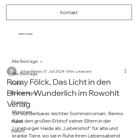
Kontakt
Kultur ist Leben
Alle Beiträge
Silvia Matras
17. Juli 2024
1 Min. Lesezeit
Alle Beiträge
Romy Fölck, Das Licht in den
Kultur
Birken. Wunderlich im Rowohlt
Büchertipps
Verlag
Theater
Allgemein
Ein wunderbarer, leichter Sommerroman:. Benno 
führt den großen Erbhof seiner Eltern in der 
Musik
Lüneburger Haide als „Lebenshof“ für alte und 
Ballett
kranke Tiere, wo sie in Ruhe ihren Lebensabend 