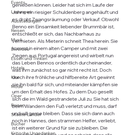
Events
genießen können. Leider hat sich im Laufe der 
Lesungen
Jahre  ein riesiger Schuldenberg angehäuft und 
es droht Zwangsräumung oder Verkauf. Obwohl 
Ausstellungen
Benno ein Einsamkeit liebender Brummbär ist, 
Reisen
entschließt er sich, das Nachbarhaus zu 
Musik
vermieten. Als Mieterin schneit Thea herein. Sie 
kommt in einem alten Camper und mit zwei 
Diverses
Ziegen aus Portugal angereist und wirbelt nun 
Essen und Trinken
das Leben Bennos ordentlich durcheinander, 
Hotels
was ihm zunächst so gar nicht recht ist. Doch 
durch ihre fröhliche und hilfbereite Art gewinnt 
Kino
sie ihn bald für sich, und miteiander kämpfen sie 
Mode
um den Erhalt des Hofes. Zu dem Duo gesellt 
Oper
sich die im Wald gestrandete Juli zu. Sie hat sich 
Reisen
beim Wandern den Fuß verletzt und muss, darf 
und will gerne bleiben. Dass sie sich dann auch 
Städte-Länder
noch in Hannes, den strammen Helfer, verliebt, 
Bücher
ist ein weiterer Grund für sie zu bleiben. Die 
Kritische Ungedanken