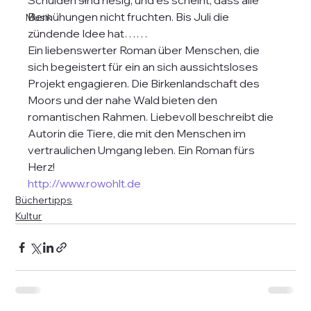
Schulden sind riesig, und es scheint, dass alle 
Bemühungen nicht fruchten. Bis Juli die 
Musik
zündende Idee hat……
Ein liebenswerter Roman über Menschen, die 
sich begeistert für ein an sich aussichtsloses 
Projekt engagieren. Die Birkenlandschaft des  
Moors und der nahe Wald bieten den 
romantischen Rahmen. Liebevoll beschreibt die 
Autorin die Tiere, die mit den Menschen im 
vertraulichen Umgang leben. Ein Roman fürs 
Herz!
http://www.rowohlt.de
Büchertipps
Kultur