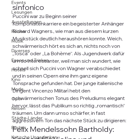
Events
sinfonico
Lesungen
Puccini war zu Beginn seiner 
Ausstellungen
Komponistenkarriere ein begeisterter Anhänger 
Richard Wagners., wie man aus diesem kurzen 
Reisen
Musikstück deutlich heraushören konnte. Weich, 
Musik
schwärmerisch hört es sich an, nichts noch von 
Diverses
„Tosca“ oder „La Bohème“. Als Jugendwerk dafür 
Essen und Trinken
um so interessanter, weil man sich wundert, wie 
schnell sich Puccini von Wagner verabschiedet 
Hotels
und in seinen Opern eine ihm ganz eigene 
Kino
Tonsprache gefunden hat. Der junge italienische 
Mode
Dirigent Vincenzo Militarì hebt den 
schwärmerischen Tonus des Preludiums elegant 
Oper
hervor, lässt das Publikum so richtig „romantisch“ 
Reisen
träumen. Um dann umso schärfer, in fast 
Städte-Länder
aggressivem Ton das nächste Stück zu dirigieren:
Felix Mendelssohn Bartholdy: 
Bücher
Kritische Ungedanken