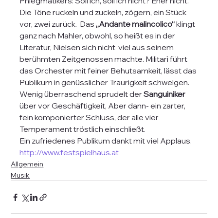
Phlegmatikers: Soll ich, soll ich nicht? Eher nicht. 
Die Töne ruckeln und zuckeln, zögern, ein Stück 
vor, zwei zurück.  Das
 „Andante malincolico“
 klingt 
ganz nach Mahler, obwohl, so heißt es in der 
Literatur, Nielsen sich nicht  viel aus seinem 
berühmten Zeitgenossen machte. Militarì führt 
das Orchester mit feiner Behutsamkeit, lässt das 
Publikum in genüsslicher Traurigkeit schwelgen. 
Wenig überraschend sprudelt der
 Sanguiniker
über vor Geschäftigkeit, Aber dann- ein zarter, 
fein komponierter Schluss, der alle vier 
Temperament tröstlich einschließt.  
Ein zufriedenes Publikum dankt mit viel Applaus.
http://www.festspielhaus.at
Allgemein
Musik