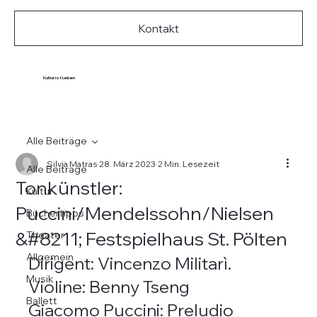
Kontakt
Kultur ist Leben
Alle Beiträge
Silvia Matras
28. März 2023
2 Min. Lesezeit
Alle Beiträge
Tonkünstler:
Kultur
Puccini/Mendelssohn/Nielsen
Büchertipps
&#8211; Festspielhaus St. Pölten
Theater
Allgemein
Dirigent: Vincenzo Militarì. 
Musik
Violine: Benny Tseng
Ballett
Giacomo Puccini: Preludio 