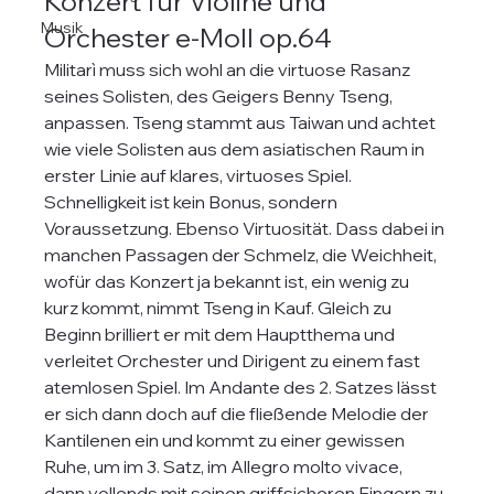
Konzert für Violine und 
Musik
Orchester e-Moll op.64
Militarì muss sich wohl an die virtuose Rasanz 
seines Solisten, des Geigers Benny Tseng, 
anpassen. Tseng stammt aus Taiwan und achtet 
wie viele Solisten aus dem asiatischen Raum in 
erster Linie auf klares, virtuoses Spiel. 
Schnelligkeit ist kein Bonus, sondern 
Voraussetzung. Ebenso Virtuosität. Dass dabei in 
manchen Passagen der Schmelz, die Weichheit, 
wofür das Konzert ja bekannt ist, ein wenig zu 
kurz kommt, nimmt Tseng in Kauf. Gleich zu 
Beginn brilliert er mit dem Hauptthema und 
verleitet Orchester und Dirigent zu einem fast 
atemlosen Spiel. Im Andante des 2. Satzes lässt 
er sich dann doch auf die fließende Melodie der 
Kantilenen ein und kommt zu einer gewissen 
Ruhe, um im 3. Satz, im Allegro molto vivace, 
dann vollends mit seinen griffsicheren Fingern zu 