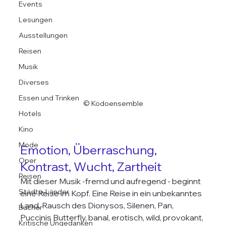
Events
Lesungen
Ausstellungen
Reisen
Musik
Diverses
Essen und Trinken
© Kodoensemble
Hotels
Kino
Mode
Emotion, Überraschung, 
Oper
Kontrast, Wucht, Zartheit
Reisen
Mit dieser Musik -fremd und aufregend - beginnt 
Städte-Länder
eine Reise im Kopf. Eine Reise in ein unbekanntes 
Land, Rausch des Dionysos, Silenen, Pan, 
Bücher
Puccinis Butterfly, banal, erotisch, wild, provokant, 
Kritische Ungedanken