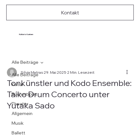
Kontakt
Kultur ist Leben
Alle Beiträge
Silvia Matras
29. Mai 2025
2 Min. Lesezeit
Alle Beiträge
Tonkünstler und Kodo Ensemble:
Kultur
Taiko Drum Concerto unter
Büchertipps
Yutaka Sado
Theater
Allgemein
Musik
Ballett