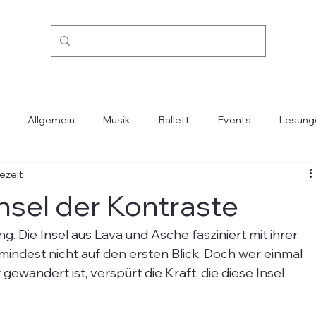
Allgemein
Musik
Ballett
Events
Lesung
sezeit
Kino
Mode
Oper
Reisen
Städte-Länder
sel der Kontraste
. Die Insel aus Lava und Asche fasziniert mit ihrer 
indest nicht auf den ersten Blick. Doch wer einmal 
ewandert ist, verspürt die Kraft, die diese Insel 