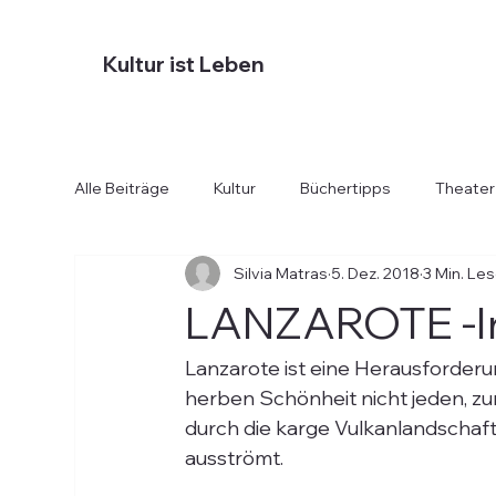
Kultur ist Leben
Alle Beiträge
Kultur
Büchertipps
Theater
Silvia Matras
5. Dez. 2018
3 Min. Le
Diverses
Essen und Trinken
Hotels
LANZAROTE -In
Lanzarote ist eine Herausforderung
herben Schönheit nicht jeden, zum
durch die karge Vulkanlandschaft g
ausströmt.