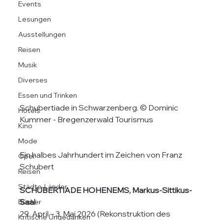
Events
Lesungen
Ausstellungen
Reisen
Musik
Diverses
Essen und Trinken
Schubertiade in Schwarzenberg. © Dominic 
Hotels
Kummer - Bregenzerwald Tourismus
Kino
Mode
Ein halbes Jahrhundert im Zeichen von Franz 
Oper
Schubert
Reisen
Städte-Länder
SCHUBERTIADE HOHENEMS, Markus-Sittikus-
Saal
Bücher
29. April – 3. Mai 2026 (Rekonstruktion des 
Kritische Ungedanken