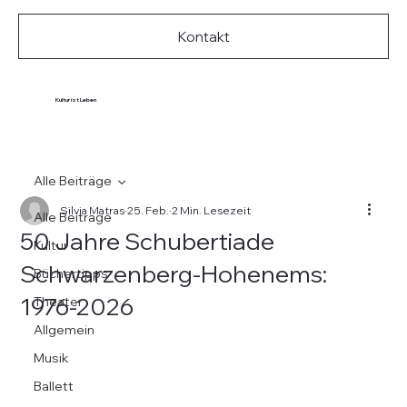
Kontakt
Kultur ist Leben
Alle Beiträge
Silvia Matras
25. Feb.
2 Min. Lesezeit
Alle Beiträge
50 Jahre Schubertiade
Kultur
Schwarzenberg-Hohenems:
Büchertipps
1976-2026
Theater
Allgemein
Musik
Ballett