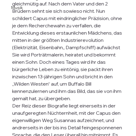
gleichmütig auf. Nach dem Vater und den 2 
Musik
Brüdern sehnt sie sich sowieso nicht. Nun 
schildert Capus mit eindringlicher Präzision, ohne 
je dem Recherchewahn zu verfallen, die 
Entwicklung dieses erstaunlichen Mädchens, das 
mitten in der größten Industrierevolution 
(Elektrizität, Eisenbahn,, Dampfschiff) aufwächst  
Sie wird Porträtmalerin, heiratet und bekommt 
einen Sohn. Doch eines Tages wird ihr das 
bürgerliche Leben zu eintönig, sie packt ihren 
inzwischen 13-jährigen Sohn und bricht in den 
„Wilden Westen“ auf, um Buffalo Bill 
kennenzulernen und ihm das Bild, das sie von ihm 
gemalt hat, zu übergeben. 
Der Reiz dieser Biografie liegt einerseits in der 
unaufgeregten Nüchternheit, mit der Capus den 
eigenwilligen Weg Susannas aufzeichnet, und 
andrerseits in der bis ins Detail feingesponnenen 
Sprache, die den Leser überall hin mitnimmt. Es 