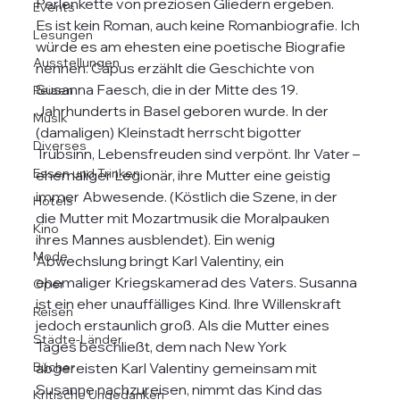
Perlenkette von preziosen Gliedern ergeben.
Events
Es ist kein Roman, auch keine Romanbiografie. Ich 
Lesungen
würde es am ehesten eine poetische Biografie 
Ausstellungen
nennen. Capus erzählt die Geschichte von 
Susanna Faesch, die in der Mitte des 19. 
Reisen
Jahrhunderts in Basel geboren wurde. In der 
Musik
(damaligen) Kleinstadt herrscht bigotter 
Diverses
Trübsinn, Lebensfreuden sind verpönt. Ihr Vater – 
Essen und Trinken
ehemaliger Legionär, ihre Mutter eine geistig 
immer Abwesende. (Köstlich die Szene, in der  
Hotels
die Mutter mit Mozartmusik die Moralpauken 
Kino
ihres Mannes ausblendet). Ein wenig 
Mode
Abwechslung bringt Karl Valentiny, ein 
ehemaliger Kriegskamerad des Vaters. Susanna 
Oper
ist ein eher unauffälliges Kind. Ihre Willenskraft 
Reisen
jedoch erstaunlich groß. Als die Mutter eines 
Städte-Länder
Tages beschließt, dem nach New York 
Bücher
abgereisten Karl Valentiny gemeinsam mit 
Susanne nachzureisen, nimmt das Kind das 
Kritische Ungedanken