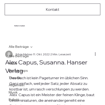
Kontakt
Kultur ist Leben
Alle Beiträge
Silvia Matras
11. Okt. 2022
2 Min. Lesezeit
Alle Beiträge
Alex Capus, Susanna. Hanser
Kultur
Verlag
Büchertipps
Das Buch ist kein Pageturner im üblichen Sinn. 
Theater
Ganz einfach, weil jeder Satz, jeder Absatz zu 
Allgemein
kostbar ist, um rasch verschlungen zu werden. 
Musik
Alex  Capus ist ein Meister der feinen Klinge, baut 
Ballett
Leseminiaturen, die aneinandergereiht eine 