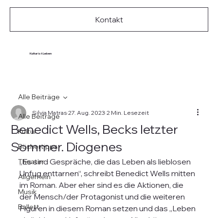
Kontakt
Kultur ist Leben
Alle Beiträge
Silvia Matras
27. Aug. 2023
2 Min. Lesezeit
Alle Beiträge
Benedict Wells, Becks letzter
Kultur
Sommer. Diogenes
Büchertipps
„Es sind Gespräche, die das Leben als lieblosen 
Theater
Unfug enttarnen“, schreibt Benedict Wells mitten 
Allgemein
im Roman. Aber eher sind es die Aktionen, die 
Musik
der Mensch/der Protagonist und die weiteren 
Ballett
Figuren in diesem Roman setzen und das „Leben 