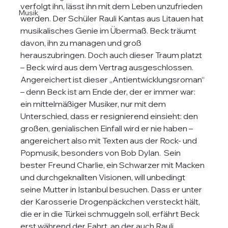
verfolgt ihn, lässt ihn mit dem Leben unzufrieden 
Musik
werden. Der Schüler Rauli Kantas aus Litauen hat 
musikalisches Genie im Übermaß. Beck träumt 
davon, ihn zu managen und groß 
herauszubringen. Doch auch dieser Traum platzt 
– Beck wird aus dem Vertrag ausgeschlossen. 
Angereichert ist dieser „Antientwicklungsroman“ 
– denn Beck ist am Ende der, der er immer war: 
ein mittelmäßiger Musiker, nur mit dem 
Unterschied, dass er resignierend einsieht: den 
großen, genialischen Einfall wird er nie haben – 
angereichert also mit Texten aus der Rock- und 
Popmusik, besonders von Bob Dylan.  Sein 
bester Freund Charlie, ein Schwarzer mit Macken 
und durchgeknallten Visionen, will unbedingt 
seine Mutter in Istanbul besuchen. Dass er unter 
der Karosserie Drogenpäckchen versteckt hält, 
die er in die Türkei schmuggeln soll, erfährt Beck 
erst während der Fahrt, an der auch Rauli 