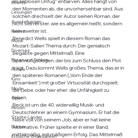
als lieblosen Unfug“ entlarven. Alles hängt von 
Events
den Momenten ab, die unvorhersehbar sind. Aus 
Lesungen
solchen drechselt der Autor seinen Roman, der 
Ausstellungen
nicht sein erster, wie es allgemein heißt, sondern 
sein zweiter ist.
Reisen
Benedict Wells spielt in diesem Roman das 
Musik
Mozart-Salieri Thema durch: Der genialisch 
Diverses
Begabte gegen Mittelmaß. Eine 
Essen und Trinken
Spannungsbogen, der bis zum Schluss den Plot 
trägt. Dazu kommt Wells großes Thema, das er in 
Hotels
den späteren Romanen („Vom Ende der 
Kino
Einsamkeit“) mit großer Virtuosität durchspielt: 
Mode
die Liebe. oder hier eher: die Unfähigkeit zu 
lieben. 
Oper
Beck ist um die 40, widerwillig Musik- und 
Reisen
Deutschlehrer an einem Gymnasium. Er hat die 
Städte-Länder
Nase voll von seinem Job, aber er hat keine 
Bücher
Alternative. Früher spielte er in einer Band, 
mittelmäßig, mit mäßigem Erfolg. Das Mittelmaß 
Kritische Ungedanken