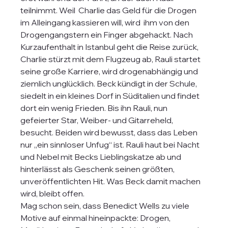
teilnimmt. Weil  Charlie das Geld für die Drogen 
im Alleingang kassieren will, wird  ihm von den 
Drogengangstern ein Finger abgehackt. Nach 
Kurzaufenthalt in Istanbul geht die Reise zurück, 
Charlie stürzt mit dem Flugzeug ab, Rauli startet 
seine große Karriere, wird drogenabhängig und 
ziemlich unglücklich. Beck kündigt in der Schule, 
siedelt in ein kleines Dorf in Süditalien und findet 
dort ein wenig Frieden. Bis ihn Rauli, nun 
gefeierter Star, Weiber- und Gitarreheld, 
besucht. Beiden wird bewusst, dass das Leben 
nur „ein sinnloser Unfug“ ist. Rauli haut bei Nacht 
und Nebel mit Becks Lieblingskatze ab und 
hinterlässt als Geschenk seinen größten, 
unveröffentlichten Hit. Was Beck damit machen 
wird, bleibt offen.
Mag schon sein, dass Benedict Wells zu viele 
Motive auf einmal hineinpackte: Drogen, 