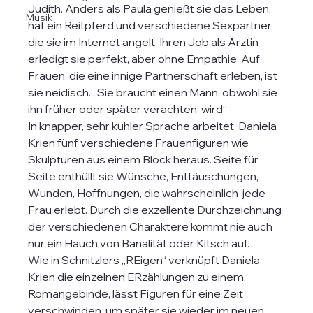
Judith. Anders als Paula genießt sie das Leben, 
Musik
hat ein Reitpferd und verschiedene Sexpartner, 
die sie im Internet angelt. Ihren Job als Ärztin 
erledigt sie perfekt, aber ohne Empathie. Auf 
Frauen, die eine innige Partnerschaft erleben, ist 
sie neidisch. „Sie braucht einen Mann, obwohl sie 
ihn früher oder später verachten  wird“
In knapper, sehr kühler Sprache arbeitet  Daniela 
Krien fünf verschiedene Frauenfiguren wie 
Skulpturen aus einem Block heraus. Seite für 
Seite enthüllt sie Wünsche, Enttäuschungen, 
Wunden, Hoffnungen, die wahrscheinlich  jede 
Frau erlebt. Durch die exzellente Durchzeichnung 
der verschiedenen Charaktere kommt nie auch 
nur ein Hauch von Banalität oder Kitsch auf.
Wie in Schnitzlers „REigen“ verknüpft Daniela 
Krien die einzelnen ERzählungen zu einem 
Romangebinde, lässt Figuren für eine Zeit 
verschwinden, um später sie wieder im neuen 