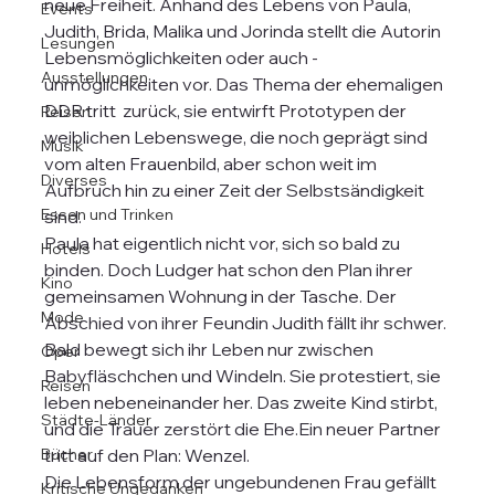
neue Freiheit. Anhand des Lebens von Paula, 
Events
Judith, Brida, Malika und Jorinda stellt die Autorin 
Lesungen
Lebensmöglichkeiten oder auch -
Ausstellungen
unmöglichkeiten vor. Das Thema der ehemaligen 
DDR tritt  zurück, sie entwirft Prototypen der 
Reisen
weiblichen Lebenswege, die noch geprägt sind 
Musik
vom alten Frauenbild, aber schon weit im 
Diverses
Aufbruch hin zu einer Zeit der Selbstsändigkeit 
Essen und Trinken
sind.
Paula hat eigentlich nicht vor, sich so bald zu 
Hotels
binden. Doch Ludger hat schon den Plan ihrer 
Kino
gemeinsamen Wohnung in der Tasche. Der 
Mode
Abschied von ihrer Feundin Judith fällt ihr schwer. 
Bald bewegt sich ihr Leben nur zwischen 
Oper
Babyfläschchen und Windeln. Sie protestiert, sie 
Reisen
leben nebeneinander her. Das zweite Kind stirbt, 
Städte-Länder
und die Trauer zerstört die Ehe.Ein neuer Partner 
Bücher
tritt auf den Plan: Wenzel.
Die Lebensform der ungebundenen Frau gefällt 
Kritische Ungedanken