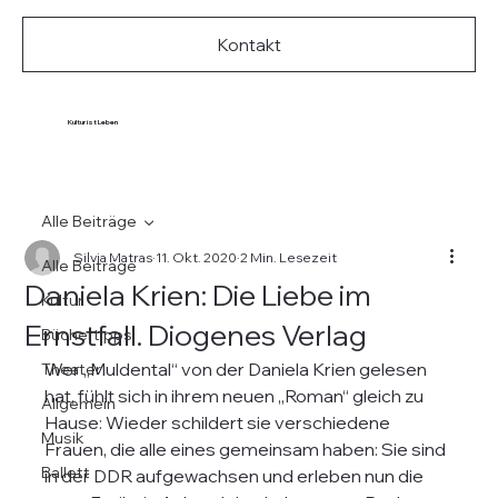
Kontakt
Kultur ist Leben
Alle Beiträge
Silvia Matras
11. Okt. 2020
2 Min. Lesezeit
Alle Beiträge
Daniela Krien: Die Liebe im
Kultur
Ernstfall. Diogenes Verlag
Büchertipps
Wer „Muldental“ von der Daniela Krien gelesen 
Theater
hat, fühlt sich in ihrem neuen „Roman“ gleich zu 
Allgemein
Hause: Wieder schildert sie verschiedene 
Musik
Frauen, die alle eines gemeinsam haben: Sie sind 
Ballett
in der DDR aufgewachsen und erleben nun die 