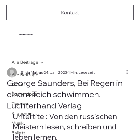
Kontakt
Kultur ist Leben
Alle Beiträge
Silvia Matras
24. Jan. 2023
1 Min. Lesezeit
Alle Beiträge
George Saunders, Bei Regen in
Kultur
einem Teich schwimmen.
Büchertipps
Luchterhand Verlag
Theater
Allgemein
Untertitel: Von den russischen 
Musik
Meistern lesen, schreiben und 
Ballett
leben lernen.