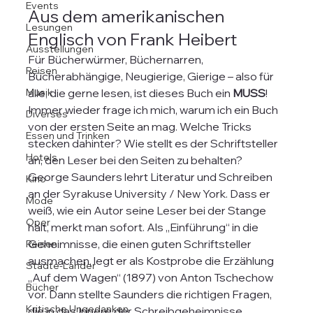
Events
Aus dem amerikanischen 
Lesungen
Englisch von Frank Heibert
Ausstellungen
Für Bücherwürmer, Büchernarren, 
Reisen
Bücherabhängige, Neugierige, Gierige – also für 
Musik
alle, die gerne lesen, ist dieses Buch ein 
MUSS
!
Immer wieder frage ich mich, warum ich ein Buch 
Diverses
von der ersten Seite an mag. Welche Tricks 
Essen und Trinken
stecken dahinter? Wie stellt es der Schriftsteller 
Hotels
an, den Leser bei den Seiten zu behalten? 
George Saunders lehrt Literatur und Schreiben 
Kino
an der Syrakuse University / New York. Dass er 
Mode
weiß, wie ein Autor seine Leser bei der Stange 
Oper
hält, merkt man sofort. Als „Einführung“ in die 
Geheimnisse, die einen guten Schriftsteller 
Reisen
ausmachen, legt er als Kostprobe die Erzählung 
Städte-Länder
„Auf dem Wagen“ (1897) von Anton Tschechow 
Bücher
vor. Dann stellte Saunders die richtigen Fragen, 
Kritische Ungedanken
die in das Innere der Schreibgeheimnisse 