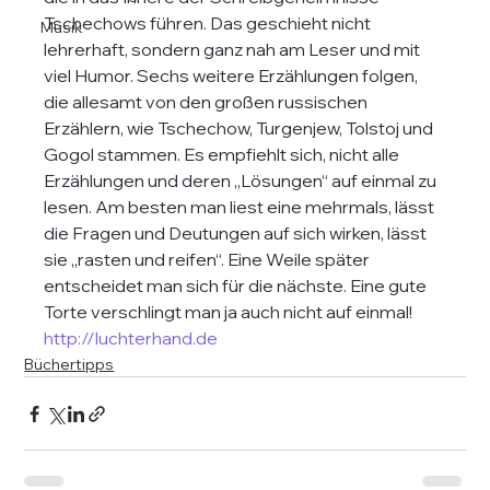
Tschechows führen. Das geschieht nicht 
Musik
lehrerhaft, sondern ganz nah am Leser und mit 
viel Humor. Sechs weitere Erzählungen folgen, 
die allesamt von den großen russischen 
Erzählern, wie Tschechow, Turgenjew, Tolstoj und 
Gogol stammen. Es empfiehlt sich, nicht alle 
Erzählungen und deren „Lösungen“ auf einmal zu 
lesen. Am besten man liest eine mehrmals, lässt 
die Fragen und Deutungen auf sich wirken, lässt 
sie „rasten und reifen“. Eine Weile später 
entscheidet man sich für die nächste. Eine gute 
Torte verschlingt man ja auch nicht auf einmal!
http://luchterhand.de
Büchertipps