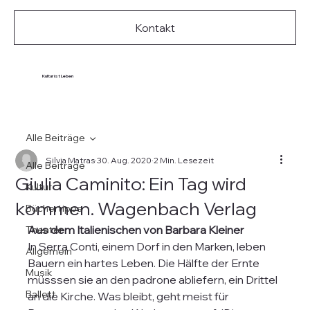
Kontakt
Kultur ist Leben
Alle Beiträge
Silvia Matras
30. Aug. 2020
2 Min. Lesezeit
Alle Beiträge
Giulia Caminito: Ein Tag wird
Kultur
kommen. Wagenbach Verlag
Büchertipps
Aus dem Italienischen von Barbara Kleiner
Theater
In Serra Conti, einem Dorf in den Marken, leben 
Allgemein
Bauern ein hartes Leben. Die Hälfte der Ernte 
Musik
müsssen sie an den padrone abliefern, ein Drittel 
Ballett
an die Kirche. Was bleibt, geht meist für 