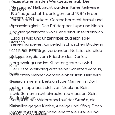
Reparaturen an den Werkzeugen auf. (Die 
Events
Mezzadria/ Halbpacht wurde in Italien teilweise 
Lesungen
1954 abgeschafft, per legem erst 1984) In der 
Ausstellungen
Familie des Bäckers  Ceresa herrscht Armut und 
Sprachlosigkeit. Das Brüderpaar Lupo und Nicola 
Reisen
und der gezähmte Wolf Cane sind unzertrennlich. 
Musik
Lupo ist wild und unzähmbar, zugleich aber 
Diverses
seinem jüngeren, körperlich schwachen Bruder in 
Essen und Trinken
zärtlicher Fürsorge verbunden. Nella ist die wilde 
Schwester, die vom Priester des Dorfes 
Hotels
vergewaltigt und ins KLoster gesteckt wird.
Kino
Der Erste Weltkrieg wirft seine Schatten voraus, 
Mode
die ersten Männer werden einberufen. Bald wird 
es kaum mehr arbeitskräftige Männer im Dorf 
Oper
geben. Lupo lässt sich von Nicola ins Bein 
Reisen
schießen, um nicht einrücken zu müssen. Sein 
Städte-Länder
Kampf ist der Widerstand auf der Straße, die 
Bücher
Rebellion gegen Kirche, Adelige und König. Doch 
Nicola muss in den Krieg, erlebt alle Gräuel und 
Kritische Ungedanken