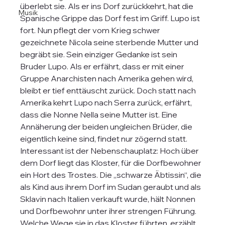
überlebt sie. Als er ins Dorf zurückkehrt, hat die 
Musik
Spanische Grippe das Dorf fest im Griff. Lupo ist 
fort. Nun pflegt der vom Krieg schwer 
gezeichnete Nicola seine sterbende Mutter und 
begräbt sie. Sein einziger Gedanke ist sein 
Bruder Lupo. Als er erfährt, dass er mit einer 
Gruppe Anarchisten nach Amerika gehen wird, 
bleibt er tief enttäuscht zurück. Doch statt nach 
Amerika kehrt Lupo nach Serra zurück, erfährt, 
dass die Nonne Nella seine Mutter ist. Eine 
Annäherung der beiden ungleichen Brüder, die 
eigentlich keine sind, findet nur zögernd statt.
Interessant ist der Nebenschauplatz: Hoch über 
dem Dorf liegt das Kloster, für die Dorfbewohner 
ein Hort des Trostes. Die „schwarze Äbtissin“, die 
als Kind aus ihrem Dorf im Sudan geraubt und als 
Sklavin nach Italien verkauft wurde, hält Nonnen 
und Dorfbewohnr unter ihrer strengen Führung. 
Welche Wege sie in das Kloster führten, erzählt 