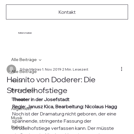
Kontakt
Kultur ist Leben
Alle Beiträge
Silvia Matras
1. Nov. 2019
2 Min. Lesezeit
Alle Beiträge
Heimito von Doderer: Die
Kultur
Strudelhofstiege
Büchertipps
Theater in der Josefstadt
Theater
Regie: Janusz Kica, Bearbeitung: Nicolaus Hagg
Allgemein
Noch ist der Dramaturg nicht geboren, der eine 
Musik
spannende, stringente Fassung der 
Ballett
Strudelhofstiege verfassen kann. Der müsste 