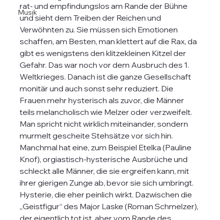
rat- und empfindungslos am Rande der Bühne 
Musik
und sieht dem Treiben der Reichen und 
Verwöhnten zu. Sie müssen sich Emotionen 
schaffen, am Besten, man klettert auf die Rax, da 
gibt es wenigstens den klitzekleinen Kitzel der 
Gefahr. Das war noch vor dem Ausbruch des 1. 
Weltkrieges. Danach ist die ganze Gesellschaft 
monitär und auch sonst sehr reduziert. Die 
Frauen mehr hysterisch als zuvor, die Männer 
teils melancholisch wie Melzer oder verzweifelt. 
Man spricht nicht wirklich miteinander, sondern 
murmelt gescheite Stehsätze vor sich hin. 
Manchmal hat eine, zum Beispiel Etelka (Pauline 
Knof), orgiastisch-hysterische Ausbrüche und 
schleckt alle Männer, die sie ergreifen kann, mit 
ihrer gierigen Zunge ab, bevor sie sich umbringt. 
Hysterie, die eher peinlich wirkt. Dazwischen die 
„Geistfigur“ des Major Laske (Roman Schmelzer), 
der eigentlich tot ist, aber vom Rande des 