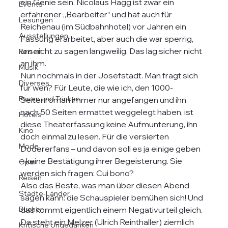
ein Genie sein. Nicolaus Hagg ist zwar ein 
Events
erfahrener „Bearbeiter“ und hat auch für 
Lesungen
Reichenau (im Südbahnhotel) vor Jahren ein 
Ausstellungen
Fassung erarbeitet, aber auch die war sperrig, 
um nicht zu sagen langweilig. Das lag sicher nicht 
Reisen
an ihm. 
Musik
Nun nochmals in der Josefstadt. Man fragt sich 
Diverses
für wen? Für Leute, die wie ich, den 1000-
Essen und Trinken
Seitenroman immer nur angefangen und ihn 
nach 50 Seiten ermattet weggelegt haben, ist 
Hotels
diese Theaterfassung keine Aufmunterung, ihn 
Kino
doch einmal zu lesen. Für die versierten 
Mode
Dodererfans – und davon soll es ja einige geben 
– keine Bestätigung ihrer Begeisterung. Sie 
Oper
werden sich fragen: Cui bono?
Reisen
Also das Beste, was man über diesen Abend 
Städte-Länder
sagen kann: die Schauspieler bemühen sich! Und 
Bücher
das kommt eigentlich einem Negativurteil gleich. 
Da steht ein Melzer (Ulrich Reinthaller) ziemlich 
Kritische Ungedanken