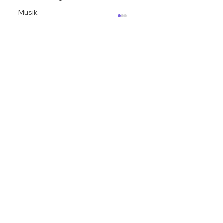
Musik
Kultursommer Semmering: Madame, ich
liebe Sie Eine Heinrich-Heine Hommage