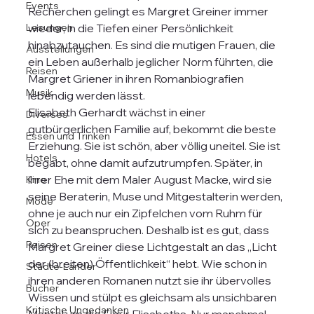
Events
Recherchen gelingt es Margret Greiner immer 
Lesungen
wieder, in die Tiefen einer Persönlichkeit 
hinabzutauchen. Es sind die mutigen Frauen, die 
Ausstellungen
ein Leben außerhalb jeglicher Norm führten, die 
Reisen
Margret Griener in ihren Romanbiografien 
Musik
lebendig werden lässt. 
Elisabeth Gerhardt wächst in einer 
Diverses
gutbürgerlichen Familie auf, bekommt die beste 
Essen und Trinken
Erziehung. Sie ist schön, aber völlig uneitel. Sie ist 
Hotels
begabt, ohne damit aufzutrumpfen. Später, in 
ihrer Ehe mit dem Maler August Macke, wird sie 
Kino
seine Beraterin, Muse und Mitgestalterin werden, 
Mode
ohne je auch nur ein Zipfelchen vom Ruhm für 
Oper
sich zu beanspruchen. Deshalb ist es gut, dass 
Reisen
Margret Greiner diese Lichtgestalt an das „Licht 
der (breiten) Öffentlichkeit“ hebt. Wie schon in 
Städte-Länder
ihren anderen Romanen nutzt sie ihr übervolles 
Bücher
Wissen und stülpt es gleichsam als unsichbaren 
Kritische Ungedanken