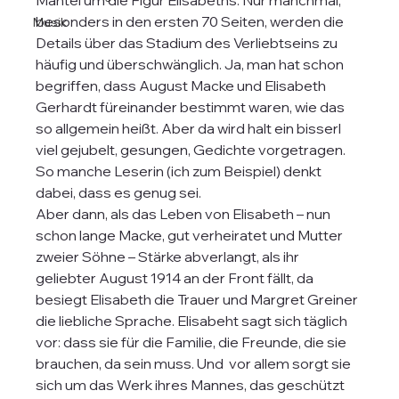
Mantel um die Figur Elisabeths. Nur manchmal, 
besonders in den ersten 70 Seiten, werden die 
Musik
Details über das Stadium des Verliebtseins zu 
häufig und überschwänglich. Ja, man hat schon 
begriffen, dass August Macke und Elisabeth 
Gerhardt füreinander bestimmt waren, wie das 
so allgemein heißt. Aber da wird halt ein bisserl 
viel gejubelt, gesungen, Gedichte vorgetragen. 
So manche Leserin (ich zum Beispiel) denkt 
dabei, dass es genug sei.
Aber dann, als das Leben von Elisabeth – nun 
schon lange Macke, gut verheiratet und Mutter 
zweier Söhne – Stärke abverlangt, als ihr 
geliebter August 1914 an der Front fällt, da 
besiegt Elisabeth die Trauer und Margret Greiner 
die liebliche Sprache. Elisabeht sagt sich täglich 
vor: dass sie für die Familie, die Freunde, die sie 
brauchen, da sein muss. Und  vor allem sorgt sie 
sich um das Werk ihres Mannes, das geschützt 