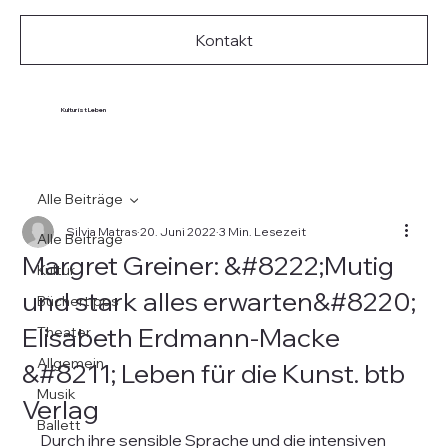
Kontakt
Kultur ist Leben
Alle Beiträge
Silvia Matras
20. Juni 2022
3 Min. Lesezeit
Alle Beiträge
Margret Greiner: &#8222;Mutig
Kultur
und stark alles erwarten&#8220;
Büchertipps
Elisabeth Erdmann-Macke
Theater
Allgemein
&#8211; Leben für die Kunst. btb
Musik
Verlag
Ballett
Durch ihre sensible Sprache und die intensiven 