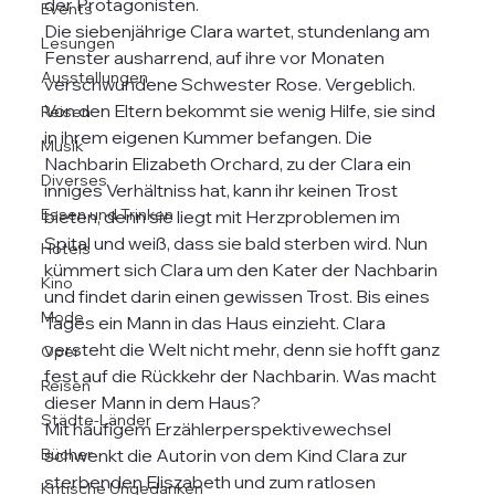
der Protagonisten. 
Events
Die siebenjährige Clara wartet, stundenlang am 
Lesungen
Fenster ausharrend, auf ihre vor Monaten 
Ausstellungen
verschwundene Schwester Rose. Vergeblich. 
Von den Eltern bekommt sie wenig Hilfe, sie sind 
Reisen
in ihrem eigenen Kummer befangen. Die 
Musik
Nachbarin Elizabeth Orchard, zu der Clara ein 
Diverses
inniges Verhältniss hat, kann ihr keinen Trost 
Essen und Trinken
bieten, denn sie liegt mit Herzproblemen im 
Spital und weiß, dass sie bald sterben wird. Nun 
Hotels
kümmert sich Clara um den Kater der Nachbarin 
Kino
und findet darin einen gewissen Trost. Bis eines 
Mode
Tages ein Mann in das Haus einzieht. Clara 
versteht die Welt nicht mehr, denn sie hofft ganz 
Oper
fest auf die Rückkehr der Nachbarin. Was macht 
Reisen
dieser Mann in dem Haus?
Städte-Länder
Mit häufigem Erzählerperspektivewechsel 
Bücher
schwenkt die Autorin von dem Kind Clara zur 
sterbenden Eliszabeth und zum ratlosen 
Kritische Ungedanken