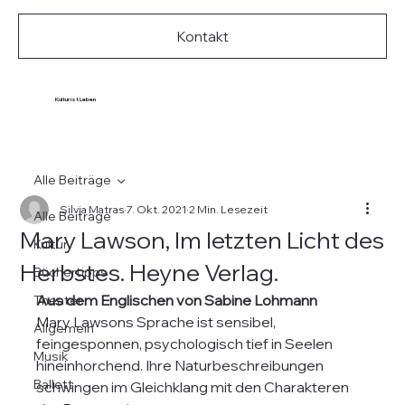
Kontakt
Kultur ist Leben
Alle Beiträge
Silvia Matras
7. Okt. 2021
2 Min. Lesezeit
Alle Beiträge
Mary Lawson, Im letzten Licht des
Kultur
Herbstes. Heyne Verlag.
Büchertipps
Aus dem Englischen von Sabine Lohmann
Theater
Mary Lawsons Sprache ist sensibel, 
Allgemein
feingesponnen, psychologisch tief in Seelen 
Musik
hineinhorchend. Ihre Naturbeschreibungen 
Ballett
schwingen im Gleichklang mit den Charakteren 