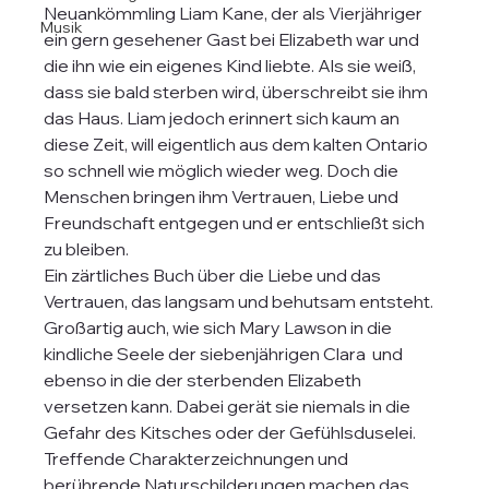
Neuankömmling Liam Kane, der als Vierjähriger 
Musik
ein gern gesehener Gast bei Elizabeth war und 
die ihn wie ein eigenes Kind liebte. Als sie weiß, 
dass sie bald sterben wird, überschreibt sie ihm 
das Haus. Liam jedoch erinnert sich kaum an 
diese Zeit, will eigentlich aus dem kalten Ontario 
so schnell wie möglich wieder weg. Doch die 
Menschen bringen ihm Vertrauen, Liebe und 
Freundschaft entgegen und er entschließt sich 
zu bleiben. 
Ein zärtliches Buch über die Liebe und das 
Vertrauen, das langsam und behutsam entsteht. 
Großartig auch, wie sich Mary Lawson in die 
kindliche Seele der siebenjährigen Clara  und 
ebenso in die der sterbenden Elizabeth 
versetzen kann. Dabei gerät sie niemals in die 
Gefahr des Kitsches oder der Gefühlsduselei. 
Treffende Charakterzeichnungen und 
berührende Naturschilderungen machen das 