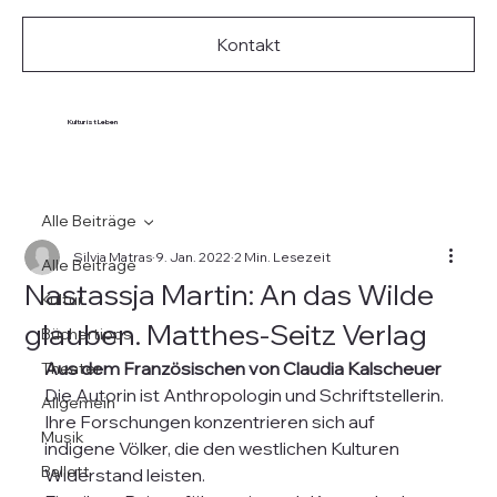
Kontakt
Kultur ist Leben
Alle Beiträge
Silvia Matras
9. Jan. 2022
2 Min. Lesezeit
Alle Beiträge
Nastassja Martin: An das Wilde
Kultur
glauben. Matthes-Seitz Verlag
Büchertipps
Aus dem Französischen von Claudia Kalscheuer
Theater
Die Autorin ist Anthropologin und Schriftstellerin. 
Allgemein
Ihre Forschungen konzentrieren sich auf 
Musik
indigene Völker, die den westlichen Kulturen 
Ballett
Widerstand leisten.