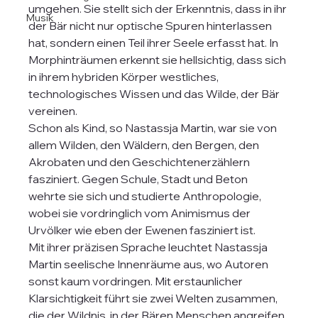
umgehen. Sie stellt sich der Erkenntnis, dass in ihr 
Musik
der Bär nicht nur optische Spuren hinterlassen 
hat, sondern einen Teil ihrer Seele erfasst hat. In 
Morphinträumen erkennt sie hellsichtig, dass sich 
in ihrem hybriden Körper westliches, 
technologisches Wissen und das Wilde, der Bär 
vereinen. 
Schon als Kind, so Nastassja Martin, war sie von 
allem Wilden, den Wäldern, den Bergen, den 
Akrobaten und den Geschichtenerzählern 
fasziniert. Gegen Schule, Stadt und Beton 
wehrte sie sich und studierte Anthropologie, 
wobei sie vordringlich vom Animismus der 
Urvölker wie eben der Ewenen fasziniert ist.
Mit ihrer präzisen Sprache leuchtet Nastassja 
Martin seelische Innenräume aus, wo Autoren 
sonst kaum vordringen. Mit erstaunlicher 
Klarsichtigkeit führt sie zwei Welten zusammen, 
die der Wildnis, in der Bären Menschen angreifen, 