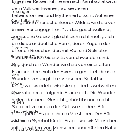
Eine ihrer Reisen führte sie nach Kamtschatka zu 
Events
dem Volk der Ewenen, wo sie deren 
Lesungen
Lebensformen und Mythen erforscht. Auf einer 
Ausstellungen
Bergtour in menschenleerer Wildnis wird sie von 
einem Bär angegriffen: “ …das geschwollene , 
Reisen
zerrissene Gesicht gleicht sich nicht mehr,…ich 
Musik
bin diese undeutliche Form, deren Züge in den 
Diverses
offenen Breschen des mit Blut und Sekreten 
Essen und Trinken
verschmierten Gesichts verschwunden sind.“ 
Wie durch ein Wunder wird sie von einer alten 
Hotels
Frau aus dem Volk der Ewenen gerettet, die ihre 
Kino
Wunden versorgt. Im russischen Spital für 
Mode
Kriegsverwundete wird sie operiert, zwei weitere 
Operationen erfolgen in Frankreich. Die Wunden 
Oper
heilen, das neue Gesicht gehört ihr noch nicht. 
Reisen
Sie kehrt zurück an den Ort, wo sie dem Bär 
Städte-Länder
begegnete. Es geht ihr um Verstehen. Der Bär 
Bücher
wird zum Symbol für die Frage, wie wir Menschen 
mit der wilden, von Menschen unberührten Natur 
Kritische Ungedanken