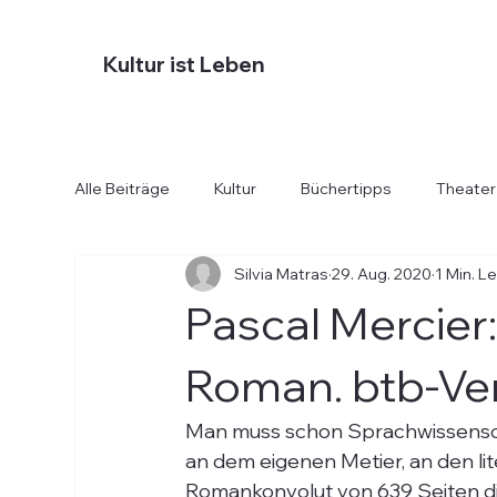
Kultur ist Leben
Alle Beiträge
Kultur
Büchertipps
Theater
Silvia Matras
29. Aug. 2020
1 Min. L
Diverses
Essen und Trinken
Hotels
Pascal Mercier
Roman. btb-Ve
Man muss schon Sprachwissenschaf
an dem eigenen Metier, an den li
Romankonvolut von 639 Seiten die