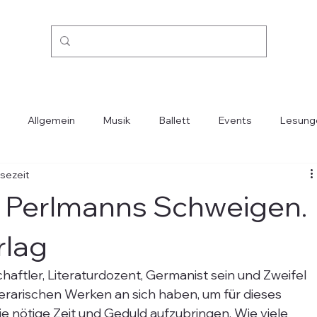
Allgemein
Musik
Ballett
Events
Lesung
esezeit
Kino
Mode
Oper
Reisen
Städte-Länder
: Perlmanns Schweigen.
rlag
tler, Literaturdozent, Germanist sein und Zweifel 
terarischen Werken an sich haben, um für dieses 
 nötige Zeit und Geduld aufzubringen. Wie viele 