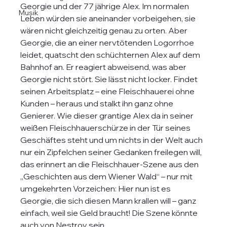
Georgie und der 77 jährige Alex. Im normalen 
Musik
Leben würden sie aneinander vorbeigehen, sie 
wären nicht gleichzeitig genau zu orten. Aber 
Georgie, die an einer nervtötenden Logorrhoe 
leidet, quatscht den schüchternen Alex auf dem 
Bahnhof an. Er reagiert abweisend, was aber 
Georgie nicht stört. Sie lässt nicht locker. Findet 
seinen Arbeitsplatz – eine Fleischhauerei ohne 
Kunden – heraus und stalkt ihn ganz ohne 
Genierer. Wie dieser grantige Alex da in seiner 
weißen Fleischhauerschürze in der Tür seines 
Geschäftes steht und um nichts in der Welt auch 
nur ein Zipfelchen seiner Gedanken freilegen will, 
das erinnert an die Fleischhauer-Szene aus den 
„Geschichten aus dem Wiener Wald“ – nur mit 
umgekehrten Vorzeichen: Hier nun ist es 
Georgie, die sich diesen Mann krallen will – ganz 
einfach, weil sie Geld braucht! Die Szene könnte 
auch von Nestroy sein. 