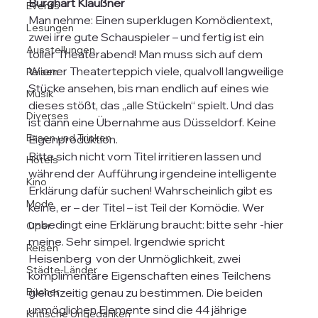
Burghart Klaußner
Events
Man nehme: Einen superklugen Komödientext, 
Lesungen
zwei irre gute Schauspieler – und fertig ist ein 
Ausstellungen
toller Theaterabend! Man muss sich auf dem 
Wiener Theaterteppich viele, qualvoll langweilige 
Reisen
Stücke ansehen, bis man endlich auf eines wie 
Musik
dieses stößt, das „alle Stückeln“ spielt. Und das 
Diverses
ist dann eine Übernahme aus Düsseldorf. Keine 
Essen und Trinken
Eigenproduktion. 
Bitte sich nicht vom Titel irritieren lassen und 
Hotels
während der Aufführung irgendeine intelligente 
Kino
Erklärung dafür suchen! Wahrscheinlich gibt es 
Mode
keine, er – der Titel – ist Teil der Komödie. Wer 
unbedingt eine Erklärung braucht: bitte sehr -hier 
Oper
meine. Sehr simpel. Irgendwie spricht 
Reisen
Heisenberg  von der Unmöglichkeit, zwei 
Städte-Länder
komplimentäre Eigenschaften eines Teilchens 
Bücher
gleichzeitig genau zu bestimmen. Die beiden 
unmöglichen Elemente sind die 44 jährige 
Kritische Ungedanken