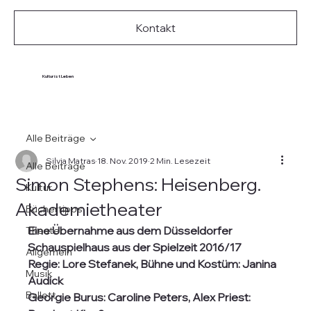
Kontakt
Kultur ist Leben
Alle Beiträge
Silvia Matras
18. Nov. 2019
2 Min. Lesezeit
Alle Beiträge
Simon Stephens: Heisenberg.
Kultur
Akademietheater
Büchertipps
Eine Übernahme aus dem Düsseldorfer 
Theater
Schauspielhaus aus der Spielzeit 2016/17
Allgemein
Regie: Lore Stefanek, Bühne und Kostüm: Janina 
Musik
Audick
Ballett
Georgie Burus: Caroline Peters, Alex Priest: 