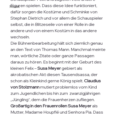
Figuren spielen. Dass diese Idee funktioniert, 
Musik
dafür sorgen die Kostüme und Schminke von 
Stephan Dietrich und vor allem die Schauspieler 
selbst, die in Blitzeseile von einer Rolle in die 
andere und von einem Kostüm in das andere 
wechseln.  
Die Bühnenbearbeitung hält sich ziemlich genau 
an den Text von Thomas Mann. Manchmal meinte 
man, wörtliche Zitate oder ganze Passagen 
daraus zu hören. Es beginnt mit der Geburt des 
kleinen Felix – 
Susa Meyer
 gebiert als 
akrobatischen Akt diesen Tausendsassa, der 
schon als Kleinkind gerne König spielt. 
Claudius 
von Stolzmann
 mutiert problemlos vom Kind 
zum Jugendlichen bis hin zum  zwanzigjährigen 
„Jüngling“, dem die Frauenherzen zufliegen. 
Großartig in den Frauenrollen Susa Meyer 
als 
Mutter, Madame Houpflé und Senhora Pia. Dass 