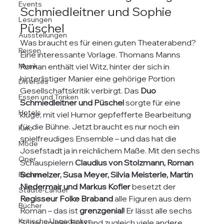
Events
Schmiedleitner und Sophie 
Lesungen
Püschel
Ausstellungen
Was braucht es für einen guten Theaterabend? 
Reisen
Eine interessante Vorlage. Thomans Manns 
Musik
Roman enthält viel Witz, hinter der sich in 
hinterlistiger Manier eine gehörige Portion 
Diverses
Gesellschaftskritik verbirgt. Das 
Duo 
Essen und Trinken
Schmiedleitner und Püschel
 sorgte für eine 
Hotels
kluge, mit viel Humor gepfefferte Bearbeitung 
für die Bühne. Jetzt braucht es nur noch ein 
Kino
spielfreudiges Ensemble – und das hat die 
Mode
Josefstadt ja in reichlichem Maße. Mit den sechs 
Oper
Schauspielern 
Claudius von Stolzmann, Roman 
Schmelzer, Susa Meyer, Silvia Meisterle, Martin 
Reisen
Niedermair und Markus Kofler
 besetzt der 
Städte-Länder
Regisseur Folke Braband 
alle Figuren aus dem 
Bücher
Roman – das ist 
grenzgenial! 
Er lässt alle sechs 
Kritische Ungedanken
Schauspieler Felix und zugleich viele andere 