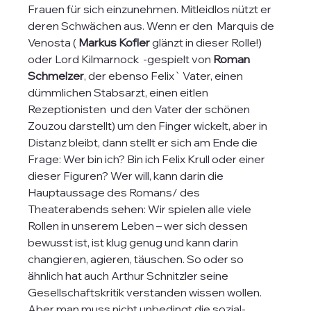
Frauen für sich einzunehmen. Mitleidlos nützt er 
deren Schwächen aus. Wenn er den  Marquis de 
Venosta ( 
Markus Kofler
 glänzt in dieser Rolle!) 
oder Lord Kilmarnock  -gespielt von 
Roman 
Schmelzer
, der ebenso Felix` Vater, einen 
dümmlichen Stabsarzt, einen eitlen 
Rezeptionisten  und den Vater der schönen 
Zouzou darstellt) um den Finger wickelt, aber in 
Distanz bleibt, dann stellt er sich am Ende die 
Frage: Wer bin ich? Bin ich Felix Krull oder einer 
dieser Figuren? Wer will, kann darin die 
Hauptaussage des Romans/ des 
Theaterabends sehen: Wir spielen alle viele 
Rollen in unserem Leben – wer sich dessen 
bewusst ist, ist klug genug und kann darin 
changieren, agieren, täuschen. So oder so 
ähnlich hat auch Arthur Schnitzler seine 
Gesellschaftskritik verstanden wissen wollen. 
Aber man muss nicht unbedingt die sozial-