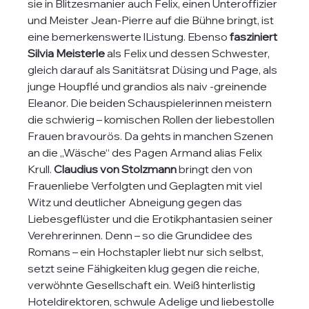
sie in Blitzesmanier auch Felix, einen Unteroffizier 
und Meister Jean-Pierre auf die Bühne bringt, ist 
eine bemerkenswerte lListung. Ebenso 
fasziniert 
Silvia Meisterle
 als Felix und dessen Schwester, 
gleich darauf als Sanitätsrat Düsing und Page, als 
junge Houpflé und grandios als naiv -greinende 
Eleanor. Die beiden Schauspielerinnen meistern 
die schwierig – komischen Rollen der liebestollen 
Frauen bravourös. Da gehts in manchen Szenen 
an die „Wäsche“ des Pagen Armand alias Felix 
Krull. 
Claudius von Stolzmann
 bringt den von 
Frauenliebe Verfolgten und Geplagten mit viel 
Witz und deutlicher Abneigung gegen das 
Liebesgeflüster und die Erotikphantasien seiner 
Verehrerinnen. Denn – so die Grundidee des 
Romans – ein Hochstapler liebt nur sich selbst, 
setzt seine Fähigkeiten klug gegen die reiche, 
verwöhnte Gesellschaft ein. Weiß hinterlistig 
Hoteldirektoren, schwule Adelige und liebestolle 