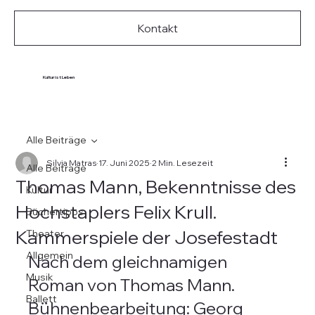
Kontakt
Kultur ist Leben
Alle Beiträge
Silvia Matras
17. Juni 2025
2 Min. Lesezeit
Alle Beiträge
Thomas Mann, Bekenntnisse des
Kultur
Hochstaplers Felix Krull.
Büchertipps
Kammerspiele der Josefestadt
Theater
Allgemein
Nach dem gleichnamigen 
Musik
Roman von Thomas Mann. 
Ballett
Bühnenbearbeitung: Georg 