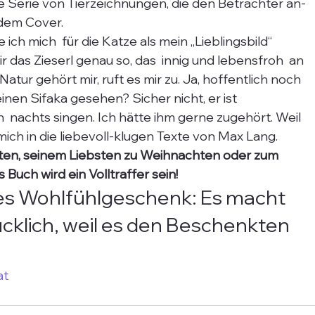
ne Serie von Tierzeichnungen, die den Betrachter an- 
 dem Cover. 
e ich mich  für die Katze als mein „Lieblingsbild“ 
 das Zieserl genau so, das  innig und lebensfroh  an 
atur gehört mir, ruft es mir zu. Ja, hoffentlich noch 
en Sifaka gesehen? Sicher nicht, er ist 
 nachts singen. Ich hätte ihm gerne zugehört. Weil 
h mich in die liebevoll-klugen Texte von Max Lang.
ebsten, seinem Liebsten zu Weihnachten oder zum 
Buch wird ein Volltraffer sein!
tiges Wohlfühlgeschenk: Es macht 
klich, weil es den Beschenkten 
at