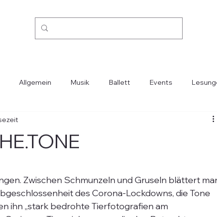
Allgemein
Musik
Ballett
Events
Lesung
sezeit
Kino
Mode
Oper
Reisen
Städte-Länder
CHE.TONE
ngen. Zwischen Schmunzeln und Gruseln blättert ma
r Abgeschlossenheit des Corona-Lockdowns, die Tone 
en ihn „stark bedrohte Tierfotografien am 