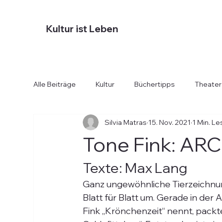
Kultur ist Leben
Alle Beiträge
Kultur
Büchertipps
Theater
Silvia Matras
15. Nov. 2021
1 Min. Le
Diverses
Essen und Trinken
Hotels
Tone Fink: AR
Texte: Max Lang
Ganz ungewöhnliche Tierzeichnu
Blatt für Blatt um. Gerade in de
Fink „Krönchenzeit“ nennt, packt