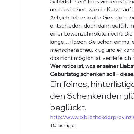
Schlafittchen“. Entstanden ist ei
und auslachen, wie die Katze auf
Ach, ich liebe sie alle. Gerade hab
entschieden, doch dann gefällt mir
einer Löwenzahnblüte riecht. Die N
lange…Haben Sie schon einmal ein
menschenscheu, klug und er kann 
das nicht möglich ist, vertiefe ic
Wer ratlos ist, was er seiner Li
Geburtstag schenken soll – dieses 
Ein feines, hinterlis
den Schenkenden glüc
beglückt.
http://www.bibliothekderprovinz.
Büchertipps