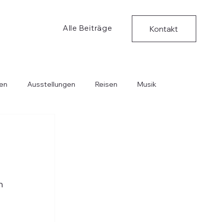
Alle Beiträge
Kontakt
en
Ausstellungen
Reisen
Musik
Bücher
Kritische Ungedanken
Musik
n 