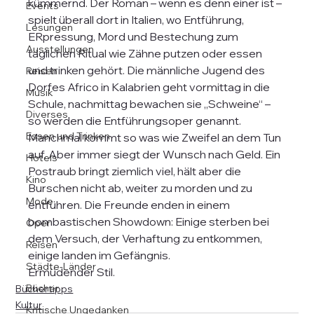
kümmernd. Der Roman – wenn es denn einer ist – 
Events
spielt überall dort in Italien, wo Entführung, 
Lesungen
ERpressung, Mord und Bestechung zum 
Ausstellungen
täglichen Ritual wie Zähne putzen oder essen 
und trinken gehört. Die männliche Jugend des 
Reisen
Dorfes Africo in Kalabrien geht vormittag in die 
Musik
Schule, nachmittag bewachen sie „Schweine“ – 
Diverses
so werden die Entführungsoper genannt. 
Essen und Trinken
Manchmal kommt so was wie Zweifel an dem Tun 
auf. Aber immer siegt der Wunsch nach Geld. Ein 
Hotels
Postraub bringt ziemlich viel, hält aber die 
Kino
Burschen nicht ab, weiter zu morden und zu 
Mode
entführen. Die Freunde enden in einem 
bombastischen Showdown: Einige sterben bei 
Oper
dem Versuch, der Verhaftung zu entkommen, 
Reisen
einige landen im Gefängnis.

Städte-Länder
Ermüdender Stil.
Bücher
Büchertipps
Kultur
Kritische Ungedanken