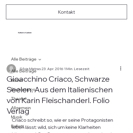
Kontakt
Kultur ist Leben
Alle Beiträge
Silvia Matras
23. Apr. 2016
1 Min. Lesezeit
Alle Beiträge
Gioacchino Criaco, Schwarze
Kultur
Seelen. Aus dem Italienischen
Büchertipps
von Karin Fleischanderl. Folio
Theater
Allgemein
Verlag
Musik
Criaco schreibt so, wie er seine Protagonisten 
Ballett
leben lässt: wild, sich um keine Klarheiten 