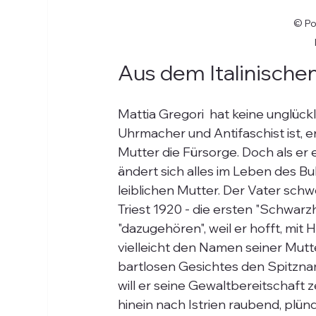
© Por
Aus dem Italinischen
Mattia Gregori  hat keine unglückl
Uhrmacher und Antifaschist ist, e
Mutter die Fürsorge. Doch als er er
ändert sich alles im Leben des B
leiblichen Mutter. Der Vater schwe
Triest 1920 - die ersten "Schwarzh
"dazugehören", weil er hofft, mit
vielleicht den Namen seiner Mutte
bartlosen Gesichtes den Spitznam
will er seine Gewaltbereitschaft z
hinein nach Istrien raubend, plün