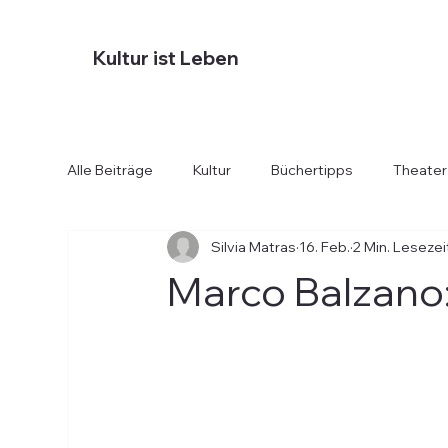
Kultur ist Leben
Alle Beiträge
Kultur
Büchertipps
Theater
Silvia Matras
16. Feb.
2 Min. Lesezei
Diverses
Essen und Trinken
Hotels
Marco Balzano