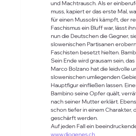
und Machtrausch. Als er einberu
muss, kapiert er das erste Mal, was
für einen Mussolini kämpft, der rei
Faschismus ein Bluff war, lässt ih
nun die Deutschen die Gegner, sie
slowenischen Partisanen erobern 
Faschisten besetzt hielten. Bambin
Sein Ende wird grausam sein, das
Marco Bolzano hat die leidvolle 
slowenischen umliegenden Gebiete
Hauptfigur einfließen lassen. Ein
Bambino seine Opfer quält, verrät
nach seiner Mutter erklärt. Eben
schon tiefer in einem Charakter, 
geschärft werden.
Auf jeden Fall ein beeindruckende
www.diogenes.ch