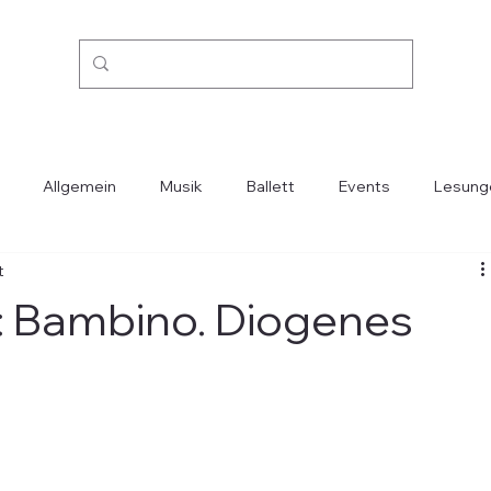
Allgemein
Musik
Ballett
Events
Lesung
t
Kino
Mode
Oper
Reisen
Städte-Länder
: Bambino. Diogenes