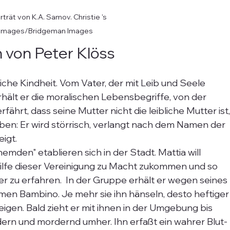
trät von K.A. Samov. Christie 's 
Images/Bridgeman Images
 von Peter Klöss
iche Kindheit. Vom Vater, der mit Leib und Seele 
rhält er die moralischen Lebensbegriffe, von der 
fährt, dass seine Mutter nicht die leibliche Mutter ist,
uben: Er wird störrisch, verlangt nach dem Namen der 
igt. 
emden" etablieren sich in der Stadt. Mattia will 
 Hilfe dieser Vereinigung zu Macht zukommen und so 
r zu erfahren.  In der Gruppe erhält er wegen seines 
en Bambino. Je mehr sie ihn hänseln, desto heftiger
eigen. Bald zieht er mit ihnen in der Umgebung bis 
dern und mordernd umher. Ihn erfaßt ein wahrer Blut- 