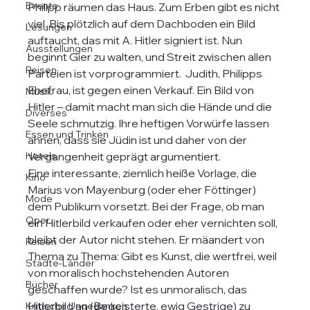
Events
Philipp räumen das Haus. Zum Erben gibt es nicht 
viel. Bis plötzlich auf dem Dachboden ein Bild 
Lesungen
auftaucht, das mit A. Hitler signiert ist. Nun 
Ausstellungen
beginnt Gier zu walten, und Streit zwischen allen 
Reisen
Parteien ist vorprogrammiert.  Judith, Philipps 
Ehefrau, ist gegen einen Verkauf. Ein Bild von 
Musik
Hitler – damit macht man sich die Hände und die 
Diverses
Seele schmutzig. Ihre heftigen Vorwürfe lassen 
Essen und Trinken
ahnen, dass sie Jüdin ist und daher von der 
Hotels
Vergangenheit geprägt argumentiert. 
Eine interessante, ziemlich heiße Vorlage, die 
Kino
Marius von Mayenburg (oder eher Föttinger) 
Mode
dem Publikum vorsetzt. Bei der Frage, ob man 
Oper
ein Hitlerbild verkaufen oder eher vernichten soll, 
bleibt der Autor nicht stehen. Er mäandert von 
Reisen
Thema zu Thema: Gibt es Kunst, die wertfrei, weil 
Städte-Länder
von moralisch hochstehenden Autoren 
Bücher
geschaffen wurde? Ist es unmoralisch, das 
Hitlerbild an (Begeisterte, ewig Gestrige) zu 
Kritische Ungedanken