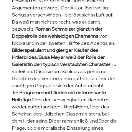
Einwand mit Wortspielerein und glasklaren 
Argumenten abwürgt. Der Autor lässt sie am 
Schluss verschwinden – sie löst sich in Luft auf. 
Da weiß man nicht so recht, was er damit 
bezweckt. 
Roman Schmelzer glänzt in der 
Doppelrolle des wehleidigen Ehemanns
 von 
Nicola und in der zweiten Hälfte des Abends als
Bilderspekulant und gieriger Käufer des 
Hitlerbildes. Susa Meyer weiß der Rolle der 
Galeristin den typisch verstaubten Charakter
 zu 
verleihen. Dass sie am Schluss als geheime 
Geliebte des Verstorbenen auftritt, ist einer der 
unnötigen Gags, die sich der Autor erlaubt
 Im 
Programmheft finden sich interessante 
Beiträge
 über den schwunghaften Handel mit 
wieder aufgetauchten Hitlerbildern, über das 
Schicksal des  jüdischen Glasermeisters, bei 
dem Hitler seine Bilder rahmen ließ, und über die 
Frage, ob die moralische Einstellung eines 