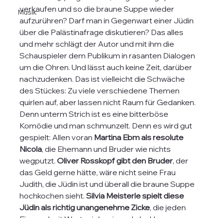
verkaufen und so die braune Suppe wieder 
Musik
aufzurühren? Darf man in Gegenwart einer Jüdin 
über die Palästinafrage diskutieren? Das alles 
und mehr schlägt der Autor und mit ihm die 
Schauspieler dem Publikum in rasanten Dialogen 
um die Ohren. Und lässt auch keine Zeit, darüber 
nachzudenken. Das ist vielleicht die Schwäche 
des Stückes: Zu viele verschiedene Themen 
quirlen auf, aber lassen nicht Raum für Gedanken. 
Denn unterm Strich ist es eine bitterböse 
Komödie und man schmunzelt. Denn es wird gut 
gespielt: Allen voran 
Martina Ebm als resolute 
Nicola
, die Ehemann und Bruder wie nichts 
wegputzt.
 Oliver Rosskopf gibt den Bruder
, der 
das Geld gerne hätte, wäre nicht seine Frau 
Judith, die Jüdin ist und überall die braune Suppe 
hochkochen sieht. 
Silvia Meisterle spielt diese 
Jüdin als richtig unangenehme Zicke
, die jeden 