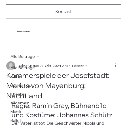
Kontakt
Kultur ist Leben
Alle Beiträge
Silvia Matras
27. Okt. 2024
2 Min. Lesezeit
Alle Beiträge
Kammerspiele der Josefstadt:
Kultur
Marius von Mayenburg:
Büchertipps
Nachtland
Theater
Allgemein
Regie: Ramin Gray, Bühnenbild 
Musik
und Kostüme: Johannes Schütz
Ballett
Der Vater ist tot. Die Geschwister Nicola und 