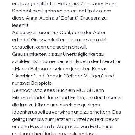
er als abgehalfteter Elefant im Zoo - aber: Seine 
Seele ist nicht gebrochen, er liebt trotz allem 
diese Anna. Auch als "Elefant". Grausam zu 
lesen!!!!
Ab da wird Lesen zur Qual, denn der Autor 
erfindet Grausamkeiten, die man sich nicht 
vorstellen kann und auch nicht will. 
Grausamkeiten bis zur Unerträglichkeit zu 
schildern ist momentan ein Hype in der Literatrur 
- Marco Balzano in seinem jüngsten Roman 
"Bambino" und Dinev in "Zeit der Mutigen"  sind 
nur zwei Beispiele. 
Dennoch ist dieses Buch ein MUSS! Denn  
Filipenko findet Tricks und Finten, um den Leser in 
die Irre zu führen und durch ein quirliges 
Ideenkarussell zu verwirren und zu erheitern. Das 
gelingt ihm bis zum letzten Drittel perfekt, bevor 
er dann Pawel in die Abgründe von Folter und 
unglaublichen Torturen versinken lässt. 