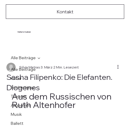
Kontakt
Kultur ist Leben
Alle Beiträge
Silvia Matras
3. März
2 Min. Lesezeit
Alle Beiträge
Sasha Filipenko: Die Elefanten.
Kultur
Diogenes
Büchertipps
Aus dem Russischen von 
Theater
Ruth Altenhofer
Allgemein
Musik
Ballett