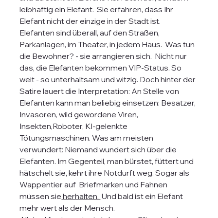
leibhaftig ein Elefant.  Sie erfahren, dass Ihr 
Elefant nicht der einzige in der Stadt ist. 
Elefanten sind überall, auf den Straßen, 
Parkanlagen, im Theater, in jedem Haus.  Was tun 
die Bewohner? - sie arrangieren sich.  Nicht nur 
das, die Elefanten bekommen VIP-Status. So 
weit - so unterhaltsam und witzig. Doch hinter der 
Satire lauert die Interpretation: An Stelle von 
Elefanten kann man beliebig einsetzen: Besatzer, 
Invasoren, wild gewordene Viren, 
Insekten,Roboter, KI-gelenkte 
Tötungsmaschinen. Was am meisten 
verwundert: Niemand wundert sich über die 
Elefanten. Im Gegenteil, man bürstet, füttert und 
hätschelt sie, kehrt ihre Notdurft weg. Sogar als 
Wappentier auf  Briefmarken und Fahnen 
müssen sie
 herhalten. 
 Und bald ist ein Elefant 
mehr wert als der Mensch.