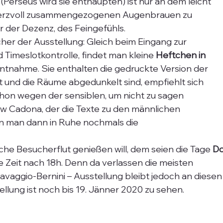
Perseus wird sie enthaupten) ist nur an dem leicht 
erzvoll zusammengezogenen Augenbrauen zu 
r der Dezenz, des Feingefühls.
cher der Ausstellung: Gleich beim Eingang zur 
 Timeslotkontrolle, findet man kleine
 Heftchen in 
 Entnahme. Sie enthalten die gedruckte Version der 
st und die Räume abgedunkelt sind, empfiehlt sich 
chon wegen der sensiblen, um nicht zu sagen 
w Cadona, der die Texte zu den männlichen 
nn man dann in Ruhe nochmals die 
che Besucherflut genießen will, dem seien die Tage 
Do
e Zeit nach 18h. Denn da verlassen die meisten 
avaggio-Bernini – Ausstellung bleibt jedoch an diesen
tellung ist noch bis 19. Jänner 2020 zu sehen.