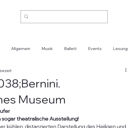
Allgemein
Musik
Ballett
Events
Lesung
esezeit
Kino
Mode
Oper
Reisen
Städte-Länder
38;Bernini.
ches Museum
äufer
ja sogar theatralische Ausstellung!
er kühlen, distanzierten Darstellung des Heiligen und 