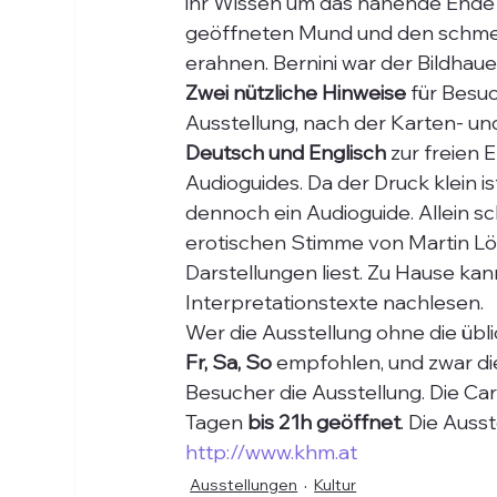
ihr Wissen um das nahende Ende (
geöffneten Mund und den schm
erahnen. Bernini war der Bildhaue
Zwei nützliche Hinweise
 für Besu
Ausstellung, nach der Karten- und
Deutsch und Englisch
 zur freien
Audioguides. Da der Druck klein i
dennoch ein Audioguide. Allein s
erotischen Stimme von Martin Lö
Darstellungen liest. Zu Hause ka
Interpretationstexte nachlesen.
Wer die Ausstellung ohne die übli
Fr, Sa, So
 empfohlen, und zwar di
Besucher die Ausstellung. Die Car
Tagen
 bis 21h geöffnet
. Die Auss
http://www.khm.at
Ausstellungen
Kultur