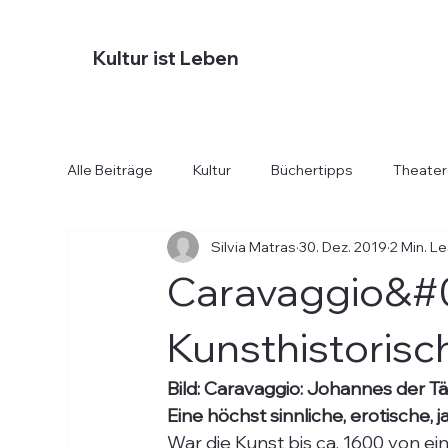
Kultur ist Leben
Alle Beiträge
Kultur
Büchertipps
Theater
Silvia Matras
30. Dez. 2019
2 Min. L
Diverses
Essen und Trinken
Hotels
Caravaggio&#0
Kunsthistoris
Bild: Caravaggio: Johannes der T
Eine höchst sinnliche, erotische, 
War die Kunst bis ca. 1600 von ein