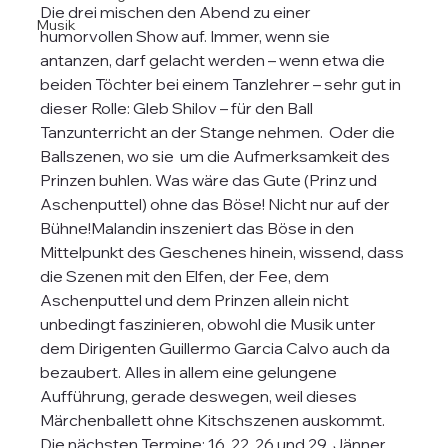
Die drei mischen den Abend zu einer 
Musik
humorvollen Show auf. Immer, wenn sie 
antanzen, darf gelacht werden – wenn etwa die 
beiden Töchter bei einem Tanzlehrer – sehr gut in 
dieser Rolle: Gleb Shilov – für den Ball 
Tanzunterricht an der Stange nehmen.  Oder die 
Ballszenen, wo sie  um die Aufmerksamkeit des 
Prinzen buhlen. Was wäre das Gute (Prinz und 
Aschenputtel) ohne das Böse! Nicht nur auf der 
Bühne!Malandin inszeniert das Böse in den 
Mittelpunkt des Geschenes hinein, wissend, dass 
die Szenen mit den Elfen, der Fee, dem 
Aschenputtel und dem Prinzen allein nicht 
unbedingt faszinieren, obwohl die Musik unter 
dem Dirigenten Guillermo Garcia Calvo auch da 
bezaubert. Alles in allem eine gelungene 
Aufführung, gerade deswegen, weil dieses 
Märchenballett ohne Kitschszenen auskommt.
Die nächsten Termine: 16. 22. 26 und 29. Jänner 