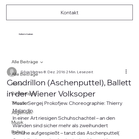
Kontakt
Kultur ist Leben
Alle Beiträge
Silvia Matras
8. Dez. 2016
2 Min. Lesezeit
Alle Beiträge
Cendrillon (Aschenputtel), Ballett
Kultur
in der Wiener Volksoper
Büchertipps
Musik: Sergej Prokofjew. Choreographie: Thierry 
Theater
Malandin.
Allgemein
In einer Art riesigen Schuhschachtel – an den 
Musik
Wänden sind sicher mehr als zweihundert 
Ballett
Schuhe aufgespießt – tanzt das Aschenputtel( 