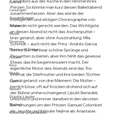
Cendrillon) aus der Asche in den Himmel ihres 
Events
Prinzen. So könnte man kurz diesen Ballettabend 
Lesungen
zusammenfassen. Aber das würde der 
Ausstellungen
intelligenten und witzigen Choreographie von 
Malandin nicht gerecht werden. Das Wichtigste 
Reisen
an diesen Abend ist nicht das Aschenputtel – 
Musik
brav getanzt, aber ohne Ausstrahlung: Mila 
Diverses
Schmidt –  auch nicht der Prinz -Andrés Garcia 
Essen und Trinken
Torres. Der hat zwar schöne Sprünge und 
Pirouetten zu bieten, aber ihm fehlt das gewisse 
Hotels
Etwas, das ihn begehrenswert macht. Der 
Kino
eigentliche Motor des Abends sind das Trio 
Mode
Infernal, die Stiefmutter und ihre beiden Töchter. 
Genial getanzt von drei Männern: Die Mutter – 
Oper
herrlich böse, oft auf Krücken drohend sich auf 
Reisen
der Bühne umherschwingend: László Benedek. 
Städte-Länder
Urkomisch und immer daneben in den devoten 
Bücher
Bemühungen um den Prinzen: Samuel Colombet 
als Javotte und Keisuke Nejime als Anastasie. 
Kritische Ungedanken