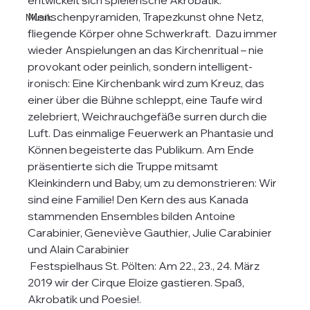
entwickelt sich spielerische Akrobatik: 
Menschenpyramiden, Trapezkunst ohne Netz, 
Musik
fliegende Körper ohne Schwerkraft.  Dazu immer 
wieder Anspielungen an das Kirchenritual – nie 
provokant oder peinlich, sondern intelligent- 
ironisch: Eine Kirchenbank wird zum Kreuz, das 
einer über die Bühne schleppt, eine Taufe wird 
zelebriert, Weichrauchgefäße surren durch die 
Luft. Das einmalige Feuerwerk an Phantasie und 
Können begeisterte das Publikum. Am Ende 
präsentierte sich die Truppe mitsamt 
Kleinkindern und Baby, um zu demonstrieren: Wir 
sind eine Familie! Den Kern des aus Kanada 
stammenden Ensembles bilden Antoine 
Carabinier, Geneviève Gauthier, Julie Carabinier 
und Alain Carabinier
 Festspielhaus St. Pölten: Am 22., 23., 24. März 
2019 wir der Cirque Eloize gastieren. Spaß, 
Akrobatik und Poesie!.