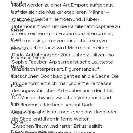
Events
Möbel werden zu einer Art Empore aufgebaut, 
Lesungen
auf der sich die Musiker etablieren. Männer – 
manche in weißen Hemden und „Huber-
Ausstellungen
Unterhosen“, wohl um die Familienatmosphäre zu 
Reisen
unterstreichen – und Frauen spazieren umher, 
Musik
reden und singen unverständliche Texte, zu 
denen auch getanzt wird. Man meint in einer 
Diverses
Dada-Aufführung der 20er-Jahre zu sitzen, wo 
Essen und Trinken
Sophie Taeuber-Arp surrealistische Lauttexte 
Hotels
tänzerisch interpretiert. Figurentanz auf 
Rollschuhen. Doch bald geht es an die Sache: Die 
Kino
Truppe formiert sich, man „spielt“ eine Messe 
Mode
der ungewöhnlichen Art – daher auch der Titel. 
Oper
Die Musik schwankt zwischen Volksmusik und 
Reisen
Kirchenmusik. Kirchendisco auf Dada! 
Ungewöhnliche Instrumente, wie das Hang oder 
Städte-Länder
die Säge, entführen in ferne Welten.
Bücher
 Zwischen Traum und harter Zirkusrealität 
Kritische Ungedanken