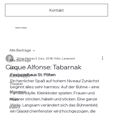
Kontakt
Kultur ist Leben
Alle Beiträge
Silvia Matras
3. Dez. 2018
1 Min. Lesezeit
Alle Beiträge
Cirque Alfonse: Tabarnak
Kultur
Festspielhaus St. Pölten
Büchertipps
Ein herrlicher Spaß auf hohem Niveau! Zunächst 
Theater
beginnt alles sehr harmlos: Auf der Bühne – eine 
Allgemein
Familienidylle: Kleinkinder spielen, Frauen und 
Männer stricken, häkeln und sticken. Eine ganze 
Musik
Weile. Langsam verändert sich das Bühnenbild, 
Ballett
ein Glaskirchenfenster wird hochgezogen, die 