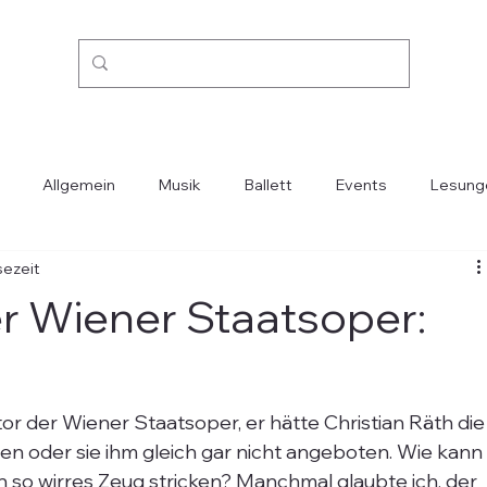
Allgemein
Musik
Ballett
Events
Lesung
sezeit
Kino
Mode
Oper
Reisen
Städte-Länder
r Wiener Staatsoper:
r der Wiener Staatsoper, er hätte Christian Räth die
en oder sie ihm gleich gar nicht angeboten. Wie kann
n so wirres Zeug stricken? Manchmal glaubte ich, der 