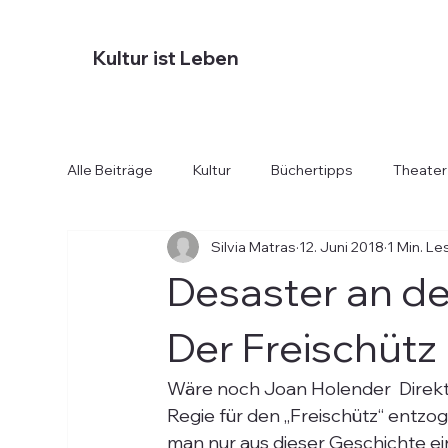
Kultur ist Leben
Alle Beiträge
Kultur
Büchertipps
Theater
Silvia Matras
12. Juni 2018
1 Min. Le
Diverses
Essen und Trinken
Hotels
Desaster an de
Der Freischütz
Wäre noch Joan Holender  Direkto
Regie für den „Freischütz“ entzog
man nur aus dieser Geschichte ei