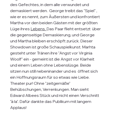
des Gefechtes, in dem alle verwundet und 
demaskiert werden.  George treibt das "Spiel" , 
wie er es nennt, zum Äußersten und konfrontiert 
Martha vor den beiden Gästen mit der größten 
Lüge ihres 
Lebens. 
Das Paar flieht entsetzt  über 
die gegenseitige Demaskierung, und George 
und Martha bleiben erschöpft zurück. Dieser 
Showdown ist große Schauspielkunst. Marhta 
gesteht unter Tränen ihre "Angst vor Virginia 
Woolf" ein - gemeint ist die Angst vor Klarheit 
und einem Leben ohne Lebenslüsge. Beide 
sitzen nun still nebeninander und es  öffnet sich  
ein Hoffnungsraum für so etwas wie Liebe.
Theater pur! Ohne "zeitgemäße" 
Behübschungen, Verrenkungen. Man sieht 
Edward Albees Stück und nicht einen Verschnitt 
"à la". Dafür dankte das Publikum mit langem 
Applaus!