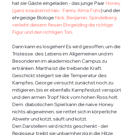
hat sie Gäste eingeladen - das junge Paar 
Honey 
(ganz ezaubernd naiv : Fanny Alma Fuhs
) und der 
ehrgeizige Biologe 
Nick. Benjamin. Spindelberg 
verleiht diesem fiesen Ehrgeizling die richtige 
Figur und den richtigen Ton
.
Dann kann es losgehen! Es wird gesoffen, um die 
Tristesse  des Lebens im Allgemeinen und im 
Besonderen im akademischen Campus zu 
ertränken. Martha ist die treibende Kraft. 
Geschickt steigert sie die Temperatur des 
Kampfes, George versucht zunächst noch zu 
mitigieren, bis er ebenfalls Kampfeslust verspürt 
und den armen Tropf Nick vom hohen Ross holt. 
Dem  diabolischen Spiel kann die naive Honey 
nichts abgewinnen, sie rettet sich in körperliche 
Abwehr und kotzt, säuft und kotzt. 
Den Darstellern wird nichts geschenkt - der 
Regisseur treibt sie unbarmherzig in die Hitze 