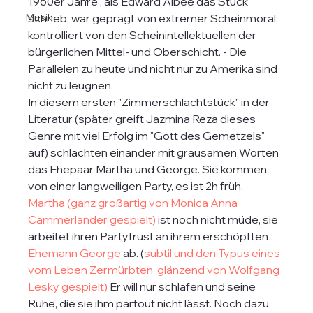
1960er Jahre , als Edward Albee das Stück 
schrieb, war geprägt von extremer Scheinmoral, 
Musik
kontrolliert von den Scheinintellektuellen der 
bürgerlichen Mittel- und Oberschicht. - Die 
Parallelen zu heute und nicht nur zu Amerika sind 
nicht zu leugnen.
In diesem ersten "Zimmerschlachtstück" in der 
Literatur (später greift Jazmina Reza dieses 
Genre mit viel Erfolg im "Gott des Gemetzels" 
auf) schlachten einander mit grausamen Worten 
das Ehepaar Martha und George. Sie kommen 
von einer langweiligen Party, es ist 2h früh.  
Martha (ganz großartig von Monica Anna 
Cammerlander gespielt)
 ist noch nicht müde, sie 
arbeitet ihren Partyfrust an ihrem erschöpften 
Ehemann George 
ab. (
subtil und den Typus eines 
vom Leben Zermürbten  glänzend von Wolfgang 
Lesky gespielt) 
Er will nur schlafen und seine 
Ruhe, die sie ihm partout nicht lässt. Noch dazu 