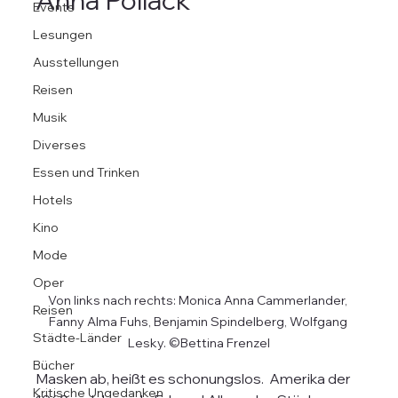
Anna Pollack
Events
Lesungen
Ausstellungen
Reisen
Musik
Diverses
Essen und Trinken
Hotels
Kino
Mode
Oper
Von links nach rechts: Monica Anna Cammerlander, 
Reisen
Fanny Alma Fuhs, Benjamin Spindelberg, Wolfgang 
Städte-Länder
Lesky. ©Bettina Frenzel
Bücher
Masken ab, heißt es schonungslos.  Amerika der 
Kritische Ungedanken