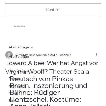
Kontakt
Kultur ist Leben
Alle Beiträge
Silvia Matras
2. Nov. 2025
2 Min. Lesezeit
Alle Beiträge
Edward Albee: Wer hat Angst vor
Kultur
Virginia Woolf? Theater Scala
Büchertipps
Deutsch von Pinkas 
Theater
Braun. Inszenierung und 
Allgemein
Bühne: Rüdiger 
Musik
Hentzschel. Kostüme: 
Ballett