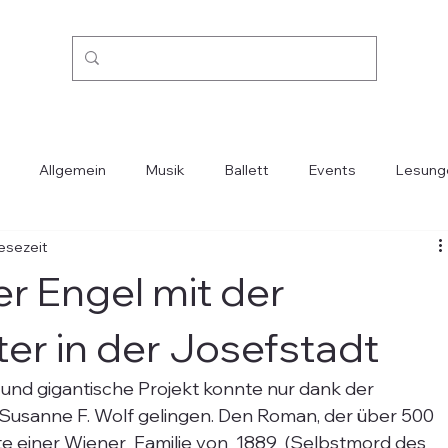
Allgemein
Musik
Ballett
Events
Lesung
Lesezeit
Kino
Mode
Oper
Reisen
Städte-Länder
er Engel mit der
er in der Josefstadt
 und gigantische Projekt konnte nur dank der 
usanne F. Wolf gelingen. Den Roman, der über 500 
e einer Wiener  Familie von  1889  (Selbstmord des 