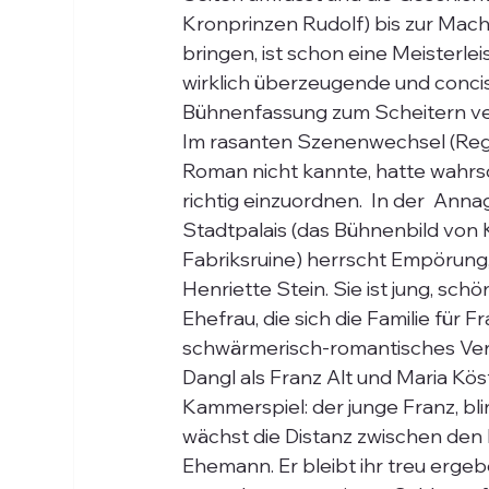
Kronprinzen Rudolf) bis zur Mach
bringen, ist schon eine Meisterl
wirklich überzeugende und conci
Bühnenfassung zum Scheitern ve
Im rasanten Szenenwechsel (Regi
Roman nicht kannte, hatte wahrsc
richtig einzuordnen.  In der  Ann
Stadtpalais (das Bühnenbild von K
Fabriksruine) herrscht Empörung, 
Henriette Stein. Sie ist jung, sch
Ehefrau, die sich die Familie für 
schwärmerisch-romantisches Verhä
Dangl als Franz Alt und Maria Köstl
Kammerspiel: der junge Franz, bli
wächst die Distanz zwischen den 
Ehemann. Er bleibt ihr treu ergeb