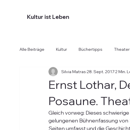
Kultur ist Leben
Alle Beiträge
Kultur
Büchertipps
Theater
Silvia Matras
28. Sept. 2017
2 Min. 
Diverses
Essen und Trinken
Hotels
Ernst Lothar, D
Posaune. Theat
Gleich vorweg: Dieses schwierige
gelungenen Bühnenfassung von S
Seiten umfasst und die Geschicht