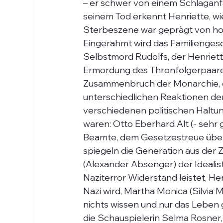
– er schwer von einem Schlaganf
seinem Tod erkennt Henriette, wie 
Sterbeszene war geprägt von hoh
Eingerahmt wird das Familiengesc
Selbstmord Rudolfs, der Henriett
Ermordung des Thronfolgerpaares,
Zusammenbruch der Monarchie, di
unterschiedlichen Reaktionen der 
verschiedenen politischen Haltung
waren: Otto Eberhard Alt (- sehr 
Beamte, dem Gesetzestreue über a
spiegeln die Generation aus der
(Alexander Absenger) der Idealist
Naziterror Widerstand leistet, He
Nazi wird, Martha Monica (Silvia M
nichts wissen und nur das Leben g
die Schauspielerin Selma Rosner, 