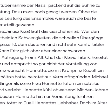
tübernahme der Nazis,  packend auf die Bühne zu 
eistung. Dazu muss noch gesagt werden: Ohne die 
se Leistung des Ensembles wäre auch die beste 
rurteilt gewesen.
e:Janusz Kiza) läuft das Geschehen ab. Wer den 
heinlich Schwierigkeiten, die schnellen Übergänge 
agasse 10, dem düsteren und nicht sehr komfortablen 
arin Fritz glich aber eher einer schwarzen 
Aufregung: Franz Alt, Chef der Klavierfabrik, heiratet
ön und entspricht so gar nicht der Vorstellung von 
Franz wünscht. Henriette, die mit Kronprinz Rudolf ein 
ltnis hatte, heiratet aus Vernunftsgründen. Michael
inger als seine Frau Henriette liefern ein subtiles 
nd verliebt, Henriette kühl, abweisend. Mit den Jahren
beiden. Henriette hat nur Verachtung für ihren 
en, tötet im Duell Henriettes Liebhaber. Doch im Alter