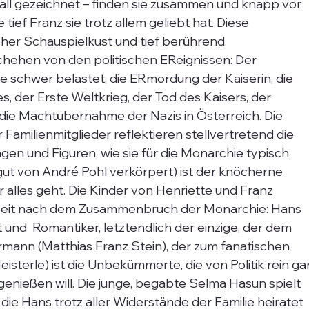
all gezeichnet – finden sie zusammen und knapp vor 
tief Franz sie trotz allem geliebt hat. Diese 
er Schauspielkust und tief berührend.
hehen von den politischen EReignissen: Der 
e schwer belastet, die ERmordung der Kaiserin, die 
 der Erste Weltkrieg, der Tod des Kaisers, der 
e Machtübernahme der Nazis in Österreich. Die 
Familienmitglieder reflektieren stellvertretend die 
en und Figuren, wie sie für die Monarchie typisch 
gut von André Pohl verkörpert) ist der knöcherne 
lles geht. Die Kinder von Henriette und Franz 
 Zeit nach dem Zusammenbruch der Monarchie: Hans  
 und  Romantiker, letztendlich der einzige, der dem 
rmann (Matthias Franz Stein), der zum fanatischen 
eisterle) ist die Unbekümmerte, die von Politik rein gar
enießen will. Die junge, begabte Selma Hasun spielt 
die Hans trotz aller Widerstände der Familie heiratet 