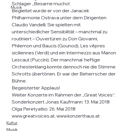
Schlager „Besame mucho!.
Musik
Begleitet wurde er von der Janacek 
Philharmonie Ostrava unter dem Dirigenten 
Claudio Vandelli. Sie spielten mit 
unterschiedlicher Sensibilität – manchmal zu 
routiniert – Ouvertüren zu Don Giovanni, 
Philemon und Baucis (Gounod), Les vêpres 
siciliennes (Verdi) und ein Intermezzo aus Manon 
Lescaut (Puccini). Der manchmal  heftige 
Orchesterklang konnte dennoch nie die Stimme 
Schrotts übertönen. Er war der Beherrscher der 
Bühne.
Begeisterter Applaus!
Weiter Konzerte im Rahmen der „Great Voices“:
Sonderkonzert Jonas Kaufmann: 13. Mai 2018
Olga Peretyatko: 26. Mai 2018
www.greatvoices.at, www.konzerthaus.at
Kultur
Musik