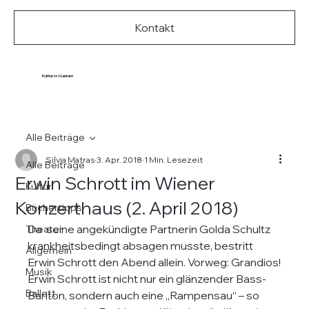
Kontakt
Kultur ist Leben
Alle Beiträge
Silvia Matras
3. Apr. 2018
1 Min. Lesezeit
Alle Beiträge
Erwin Schrott im Wiener
Kultur
Konzerthaus (2. April 2018)
Büchertipps
Da  seine angekündigte Partnerin Golda Schultz 
Theater
krankheitsbedingt absagen musste, bestritt 
Allgemein
Erwin Schrott den Abend allein. Vorweg: Grandios!
Musik
Erwin Schrott ist nicht nur ein glänzender Bass-
Ballett
Bariton, sondern auch eine „Rampensau“ – so 