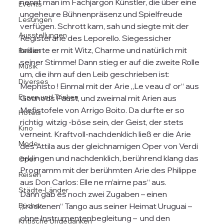
nennt man im Fachjargon Künstler, die über eine 
Events
ungeheure Bühnenpräsenz und Spielfreude 
Lesungen
verfügen. Schrott kam, sah und siegte mit der 
Ausstellungen
Registerarie des Leporello. Siegessicher 
brillierte er mit Witz, Charme und natürlich mit 
Reisen
seiner Stimme! Dann stieg er auf die zweite Rolle 
Musik
um, die ihm auf den Leib geschrieben ist: 
Diverses
Mephisto ! Einmal mit der Arie „Le veau d‘ or“ aus 
Essen und Trinken
Gounods Faust, und zweimal mit Arien aus 
Mefistofele von Arrigo Boito. Da durfte er so 
Hotels
richtig  witzig -böse sein, der Geist, der stets 
Kino
verneint. Kraftvoll-nachdenklich ließ er die Arie 
Mode
des Attila aus der gleichnamigen Oper von Verdi 
erklingen und nachdenklich, berührend klang das 
Oper
Programm mit der berühmten Arie des Philippe 
Reisen
aus Don Carlos: Elle ne m’aime pas“ aus.
Städte-Länder
Dann gab es noch zwei Zugaben – einen 
Bücher
„trockenen“ Tango aus seiner Heimat Uruguai – 
ohne Instrumentenbegleitung –  und den 
Kritische Ungedanken