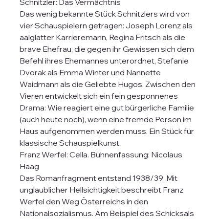
Schnitzler: Das Vermächtnis
Das wenig bekannte Stück Schnitzlers wird von 
vier Schauspielern getragen: Joseph Lorenz als 
aalglatter Karrieremann, Regina Fritsch als die 
brave Ehefrau, die gegen ihr Gewissen sich dem 
Befehl ihres Ehemannes unterordnet, Stefanie 
Dvorak als Emma Winter und Nannette 
Waidmann als die Geliebte Hugos. Zwischen den 
Vieren entwickelt sich ein fein gesponnenes 
Drama: Wie reagiert eine gut bürgerliche Familie 
(auch heute noch), wenn eine fremde Person im 
Haus aufgenommen werden muss. Ein Stück für 
klassische Schauspielkunst.
Franz Werfel: Cella. Bühnenfassung: Nicolaus 
Haag
Das Romanfragment entstand 1938/39. Mit 
unglaublicher Hellsichtigkeit beschreibt Franz 
Werfel den Weg Österreichs in den 
Nationalsozialismus. Am Beispiel des Schicksals 