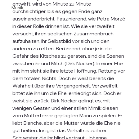
entwirft, wird von Minute zu Minute 
Musik
durchsichtiger, bis es gegen Ende ganz 
auseinanderbricht. Faszinierend, wie Petra Morzé 
in dieser Rolle drinnen ist. Wie sie verzweifelt 
versucht, ihren seelischen Zusammenbruch 
aufzuhalten, ihr Selbstbild vor sich und den 
anderen zu retten. Berührend, ohne je in die 
Gefahr des Kitsches zu geraten, sind die Szenen 
zwischen ihr und Mitch (Dirk Nocker): In einer Ehe 
mit ihm sieht sie ihre letzte Hoffnung, Rettung vor 
dem totalen Nichts. Doch er weiß bereits die 
Wahrheit über ihre Vergangenheit. Verzweifelt 
bittet sie ihn um die Ehe, erniedrigt sich. Doch er 
weist sie zurück. Dirk Nocker gelingt es, mit 
wenigen Gesten und einer stillen Mimik diesen 
vom Mutterterror geplagten Mann zu spielen. Er 
liebt Blanche, aber die Mutter würde die Ehe nie 
gut heißen. Innig ist das Verhältnis zu ihrer 
Schwester. die ihr blind vertraut. Johanna 