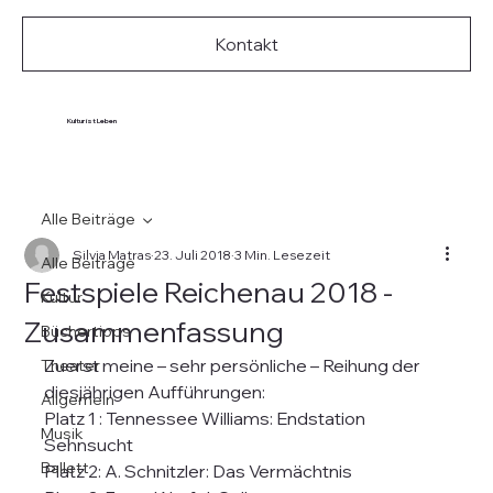
Kontakt
Kultur ist Leben
Alle Beiträge
Silvia Matras
23. Juli 2018
3 Min. Lesezeit
Alle Beiträge
Festspiele Reichenau 2018 -
Kultur
Zusammenfassung
Büchertipps
Zuerst meine – sehr persönliche – Reihung der 
Theater
diesjährigen Aufführungen:
Allgemein
Platz 1 : Tennessee Williams: Endstation 
Musik
Sehnsucht
Ballett
Platz 2: A. Schnitzler: Das Vermächtnis