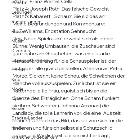
Platz 3: Franz Werfel: Cella
Events
Platz 4: Joseph Roth: Das falsche Gewicht
Lesungen
Platz 5: Kabarett: „Schau’n Sie sic das an!“
Ausstellungen
Meine Begründungen und Kommentare:
Zu T. Williams, Endstation Sehnsucht
Reisen
Der „Neue Spielraum“ erweist sich als ideale 
Musik
Bühne: Wenig Umbauten, die Zuschauer sind 
Diverses
ganz nahe am Geschehen, was eine starke 
Essen und Trinken
Herausforderung für die Schauspieler ist, der 
sich aber  alle grandios stellen. Allen voran Petra 
Hotels
Morzé. Sie kennt keine Scheu, die Schwächen der 
Kino
Blanche voll auszuspielen. Zunächst ist sie ein 
Mode
flatternde, eitle Frau, egoistisch bis an die 
Grenze des Erträglichen. Ohne Scham flunkert 
Oper
sie ihrer Schwester (Johanna Arrouas) die 
Reisen
Landlady, die tolle Lehrerin vor, die eine  Auszeit 
Städte-Länder
braucht. Jedoch das Bild, das sie von sich für die 
Bücher
anderen und für sich selbst als Schutzschild 
gegen die Wirklichkeit, die sie nicht erträgt, 
Kritische Ungedanken