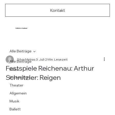
Kontakt
Kultur ist Leben
Alle Beiträge
Silvia Matras
3. Juli
2 Min. Lesezeit
Alle Beiträge
Festspiele Reichenau: Arthur
Kultur
Schnitzler: Reigen
Büchertipps
Theater
Allgemein
Musik
Ballett