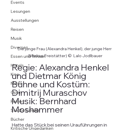
Events
Lesungen
Ausstellungen
Reisen
Musik
Diverses
Die junge Frau (Alexandra Henkel), der junge Herr 
(Markus Freistätter) ©  Lalo Jodlbauer
Essen und Trinken
Regie: Alexandra Henkel 
Hotels
und Dietmar König
Kino
Bühne und Kostüm: 
Mode
Dimitrij Muraschov
Oper
Musik: Bernhard 
Reisen
Moshammer
Städte-Länder
Bücher
Hatte das Stück bei seinen Urauführungen in 
Kritische Ungedanken