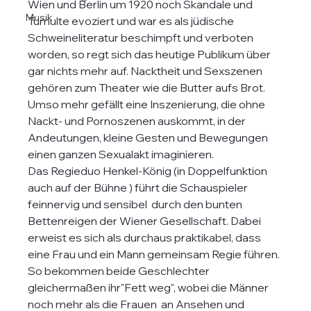
Wien und Berlin um 1920 noch Skandale und 
Musik
Tumulte evoziert und war es als jüdische 
Schweineliteratur beschimpft und verboten 
worden, so regt sich das heutige Publikum über 
gar nichts mehr auf. Nacktheit und Sexszenen 
gehören zum Theater wie die Butter aufs Brot. 
Umso mehr gefällt eine Inszenierung, die ohne 
Nackt- und Pornoszenen auskommt, in der 
Andeutungen, kleine Gesten und Bewegungen 
einen ganzen Sexualakt imaginieren. 
Das Regieduo Henkel-König (in Doppelfunktion 
auch auf der Bühne ) führt die Schauspieler 
feinnervig und sensibel  durch den bunten 
Bettenreigen der Wiener Gesellschaft. Dabei 
erweist es sich als durchaus praktikabel, dass 
eine Frau und ein Mann gemeinsam Regie führen. 
So bekommen beide Geschlechter  
gleichermaßen ihr"Fett weg", wobei die Männer  
noch mehr als die Frauen  an Ansehen und  