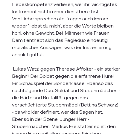
Liebeskompetenz verlieren, weil ihr  wichtigstes 
Instrument nicht immer dienstbereit ist.
Von Liebe sprechen alle, fragen auch immer 
wieder "liebst du mich", aber die Worte bleiben 
hohl, ohne Gewicht. Bei  Männern wie Frauen. 
Damit enthebt sich das Regieduo eindeutig 
moralischer Aussagen, was der Inszenierung 
absulut guttut. 
 Lukas Watzl gegen Therese Affolter - ein starker 
Beginn!! Der Soldat gegen die erfahrene Hure! 
Ein Schauspiel der Sonderklasse. Ebenso das 
nachfolgende Duo: Soldat und Stubenmädchen - 
die Härte und Brutalität gegen das 
verschüchterte Stubenmädel (Bettina Schwarz) 
- da wird klar definiert, wer das Sagen hat. 
Ebenso in der Szene: Junger Herr - 
Stubenmädchen. Markus Freistätter spielt den 
jungen Herrn mit allen unsympathischen 