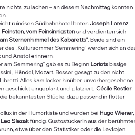
hre nichts  zu lachen – an diesem Nachmittag konnten 
en. 
icht ruinösen Südbahnhotel boten 
Joseph Lorenz 
 Feinsten, vom Feinsinnigsten
 und verdienten sich 
x am Sternenhimmel des Kabaretts“
. Beide sind ein 
her des „Kultursommer Semmering“ werden sich an das
 und Anatol erinnern.
er am Semmering“ gab es zu Beginn 
Loriots
 bissige 
ini , Händel, Mozart. Besser gesagt zu den nicht 
Libretti. Alles kam locker hinüber, unvorhergesehene 
 geschickt eingeplant und  platziert. 
 Cécile Restier
 die bekanntesten Stücke, dazu passend in flotter  
ollux in der Humorkiste und wurden bei 
Hugo Wiener,
 Leo Slezak
 fündig. Gustostückerln aus der berühmte
nn, etwa über den Statistiker oder die Levkojen 