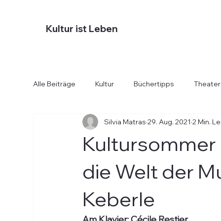
Kultur ist Leben
Alle Beiträge
Kultur
Büchertipps
Theater
Silvia Matras
29. Aug. 2021
2 Min. L
Diverses
Essen und Trinken
Hotels
Kultursommer 
die Welt der Mu
Keberle
Am Klavier: Cécile Restier