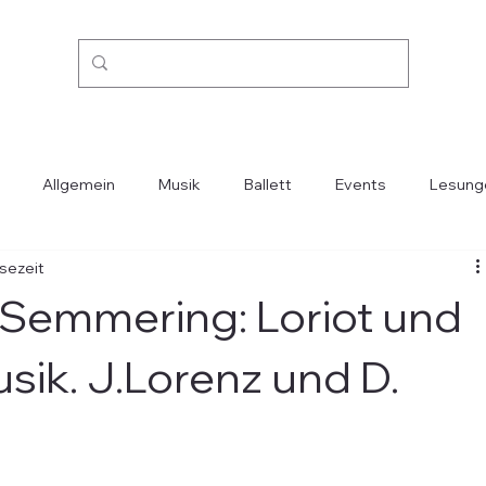
Allgemein
Musik
Ballett
Events
Lesung
esezeit
Kino
Mode
Oper
Reisen
Städte-Länder
Semmering: Loriot und
sik. J.Lorenz und D.