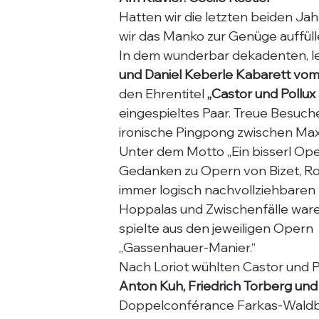
Hatten wir die letzten beiden Ja
wir das Manko zur Genüge auffüll
In dem wunderbar dekadenten, le
und Daniel Keberle Kabarett vom
den Ehrentitel 
„Castor und Pollu
eingespieltes Paar. Treue Besuc
ironische Pingpong zwischen Max
Unter dem Motto „Ein bisserl Op
Gedanken zu Opern von Bizet, Ross
immer logisch nachvollziehbaren 
Hoppalas und Zwischenfälle waren
spielte aus den jeweiligen Opern 
„Gassenhauer-Manier.“ 
Nach Loriot wühlten Castor und P
Anton Kuh, Friedrich Torberg und
Doppelconférance Farkas-Waldbru