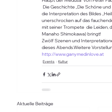
Haupt der Medusa“ von Peter Pau
 Die Geschichte „Die Schöne und das Biest“ mag wohl Gedankenpate  gewesen sein für 
die Interpretation des Bildes „Heil
unerschrocken auf das fauchende 
mit seiner Trompete  die Leiden,
Manaho Shimokawa) bringt!
Zwölf Szenen und Interpretationen
dieses Abends.Weitere Vorstellunge
http://www.ganymedinlove.at
Events
Kultur
Aktuelle Beiträge