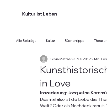
Kultur ist Leben
Alle Beiträge
Kultur
Büchertipps
Theater
Silvia Matras
23. Mai 2019
2 Min. Le
Diverses
Essen und Trinken
Hotels
Kunsthistori
in Love
Inszenierung: Jacqueline Kornmüll
Diesmal also ist die Liebe das T
Welt? Oder als Nachdenkimpuls: We