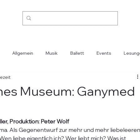
Allgemein
Musik
Ballett
Events
Lesung
sezeit
Kino
Mode
Oper
Reisen
Städte-Länder
sches Museum: Ganymed
er, Produktion: Peter Wolf
hema. Als Gegenentwurf zur mehr und mehr liebeleeren
n liebe eigentlich ich? Wer liebt mich? Was ist 