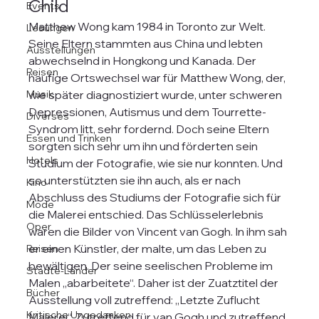
Child
Events
Matthew Wong kam 1984 in Toronto zur Welt. 
Lesungen
Seine Eltern stammten aus China und lebten 
Ausstellungen
abwechselnd in Hongkong und Kanada. Der 
Reisen
häufige Ortswechsel war für Matthew Wong, der, 
Musik
wie später diagnostiziert wurde, unter schweren 
Depressionen, Autismus und dem Tourrette-
Diverses
Syndrom litt, sehr fordernd. Doch seine Eltern 
Essen und Trinken
sorgten sich sehr um ihn und förderten sein 
Hotels
Studium der Fotografie, wie sie nur konnten. Und 
so unterstützten sie ihn auch, als er nach 
Kino
Abschluss des Studiums der Fotografie sich für 
Mode
die Malerei entschied. Das Schlüsselerlebnis 
Oper
waren die Bilder von Vincent van Gogh. In ihm sah 
er einen Künstler, der malte, um das Leben zu 
Reisen
bewältigen. Der seine seelischen Probleme im 
Städte-Länder
Malen „abarbeitete“. Daher ist der Zuatztitel der 
Bücher
Ausstellung voll zutreffend: „Letzte Zuflucht 
Kritische Ungedanken
Malerei“. Zutreffend für van Gogh und zutreffend 