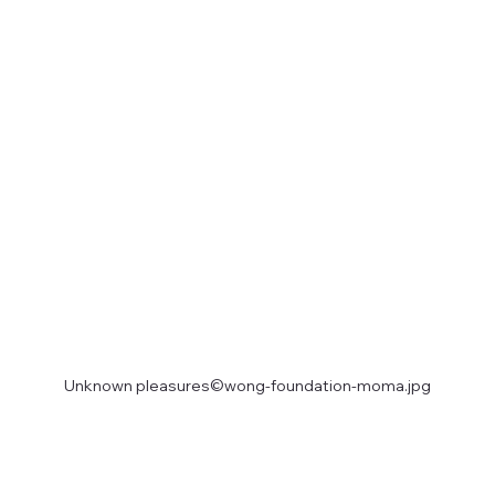
Unknown pleasures©wong-foundation-moma.jpg