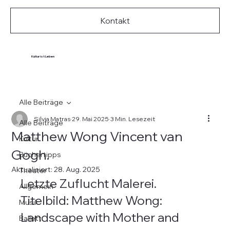
Kontakt
Kultur ist Leben
Alle Beiträge
Silvia Matras
29. Mai 2025
3 Min. Lesezeit
Alle Beiträge
Matthew Wong Vincent van
Kultur
Gogh.
Büchertipps
Aktualisiert:
28. Aug. 2025
Theater
Letzte Zuflucht Malerei. 
Allgemein
Titelbild: Matthew Wong: 
Musik
Landscape with Mother and 
Ballett