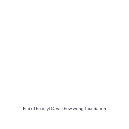
End of he dayt©matthew wong-foundation