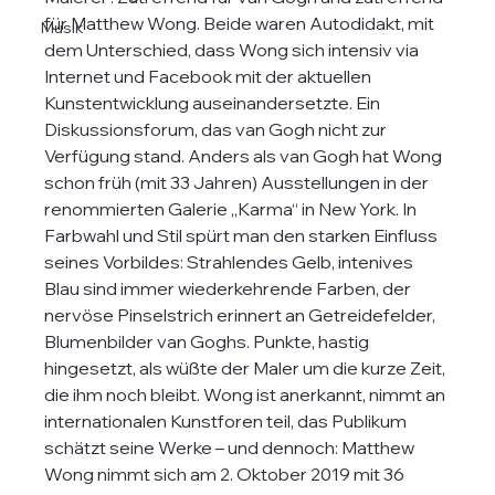
für Matthew Wong. Beide waren Autodidakt, mit 
Musik
dem Unterschied, dass Wong sich intensiv via 
Internet und Facebook mit der aktuellen 
Kunstentwicklung auseinandersetzte. Ein 
Diskussionsforum, das van Gogh nicht zur 
Verfügung stand. Anders als van Gogh hat Wong 
schon früh (mit 33 Jahren) Ausstellungen in der 
renommierten Galerie „Karma“ in New York. In 
Farbwahl und Stil spürt man den starken Einfluss 
seines Vorbildes: Strahlendes Gelb, intenives 
Blau sind immer wiederkehrende Farben, der 
nervöse Pinselstrich erinnert an Getreidefelder, 
Blumenbilder van Goghs. Punkte, hastig 
hingesetzt, als wüßte der Maler um die kurze Zeit, 
die ihm noch bleibt. Wong ist anerkannt, nimmt an 
internationalen Kunstforen teil, das Publikum 
schätzt seine Werke – und dennoch: Matthew 
Wong nimmt sich am 2. Oktober 2019 mit 36 