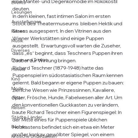
eine Mantel- und Degenkomödie im Rokokostil 
Events
deuten.
Lesungen
In dem kleinen, fast intimen Salon im ersten 
Ausstellungen
Stock des Theatermuseums  bleiben Hektik und 
Stress ausgesperrt. In den Vitrinen aus den 
Reisen
Wiener Werkstätten sind einige Puppen 
Musik
ausgestellt.  Erwartungsvoll warten die Zuseher, 
Diverses
dass „es“ beginnt, dass Teschners Puppen ihren 
Essen und Trinken
Zauber zur Wirkung bringen. 
Richard Teschner (1879-1948) hatte das 
Hotels
Puppenspiel im südostasiatischen Raum kennen 
Kino
gelernt. Bald begann er eigene Puppen zu bauen: 
Mode
zierliche Wesen wie Prinzessinnen, Kavaliere, 
Ritter, Frösche, Hunde, Fabelwesen aller Art. Um 
Oper
den konventionellen Guckkasten zu verändern, 
Reisen
baute Richard Teschner einen Figurenspiegel: In 
Städte-Länder
der Mitte eines für Puppenspiele üblichen 
Bücher
Holzkastens befindet sich ein etwa ein Meter 
großer konkav gewölbter Spiegel, von einem 
Kritische Ungedanken