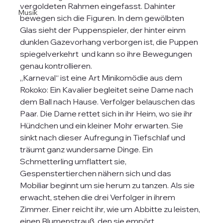
vergoldeten Rahmen eingefasst. Dahinter 
Musik
bewegen sich die Figuren. In dem gewölbten 
Glas sieht der Puppenspieler, der hinter einm 
dunklen Gazevorhang verborgen ist, die Puppen 
spiegelverkehrt  und kann so ihre Bewegungen 
genau kontrollieren.
„Karneval“ ist eine Art Minikomödie aus dem 
Rokoko: Ein Kavalier begleitet seine Dame nach 
dem Ball nach Hause. Verfolger belauschen das 
Paar. Die Dame rettet sich in ihr Heim, wo sie ihr 
Hündchen und ein kleiner Mohr erwarten. Sie 
sinkt nach dieser Aufregung in Tiefschlaf und 
träumt ganz wundersame Dinge. Ein 
Schmetterling umflattert sie, 
Gespenstertierchen nähern sich und das 
Mobiliar beginnt um sie herum zu tanzen. Als sie 
erwacht, stehen die drei Verfolger in ihrem 
Zimmer. Einer reicht ihr, wie um Abbitte zu leisten, 
einen Blumenstrauß, den sie empört 