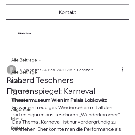
Kontakt
Kultur ist Leben
Alle Beiträge
Silvia Matras
24. Feb. 2020
2 Min. Lesezeit
Alle Beiträge
Richard Teschners
Kultur
Figurenspiegel: Karneval
Büchertipps
Theatermuseum Wien im Palais Lobkowitz
Theater
Es war ein freudiges Wiedersehen mit all den 
Allgemein
zarten Figuren aus Teschners „Wunderkammer“. 
Musik
Das Thema „Karneval“ ist nur vordergründig zu 
Ballett
verstehen. Eher könnte man die Performance als 