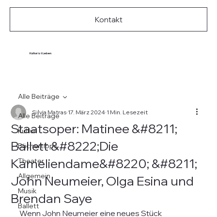
Kontakt
Kultur ist Leben
Alle Beiträge
Silvia Matras
17. März 2024
1 Min. Lesezeit
Alle Beiträge
Staatsoper: Matinee &#8211;
Kultur
Ballett &#8222;Die
Büchertipps
Kameliendame&#8220; &#8211;
Theater
Allgemein
John Neumeier, Olga Esina und
Musik
Brendan Saye
Ballett
Wenn John Neumeier eine neues Stück 