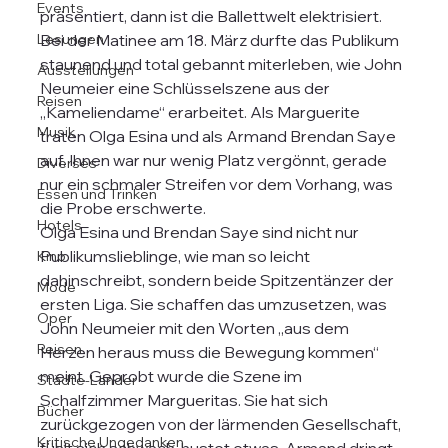
Events
präsentiert, dann ist die Ballettwelt elektrisiert. 
Lesungen
Bei der Matinee am 18. März durfte das Publikum 
staunend und total gebannt miterleben, wie John 
Ausstellungen
Neumeier eine Schlüsselszene aus der 
Reisen
„Kameliendame“ erarbeitet. Als Marguerite 
Musik
traten Olga Esina und als Armand Brendan Saye 
auf. Ihnen war nur wenig Platz vergönnt, gerade 
Diverses
nur ein schmaler Streifen vor dem Vorhang, was 
Essen und Trinken
die Probe erschwerte. 
Hotels
Olga Esina und Brendan Saye sind nicht nur 
Publikumslieblinge, wie man so leicht 
Kino
dahinschreibt, sondern beide Spitzentänzer der 
Mode
ersten Liga. Sie schaffen das umzusetzen, was 
Oper
John Neumeier mit den Worten „aus dem 
Reisen
Herzen heraus muss die Bewegung kommen“ 
meint. Geprobt wurde die Szene im 
Städte-Länder
Schalfzimmer Margueritas. Sie hat sich 
Bücher
zurückgezogen von der lärmenden Gesellschaft, 
Kritische Ungedanken