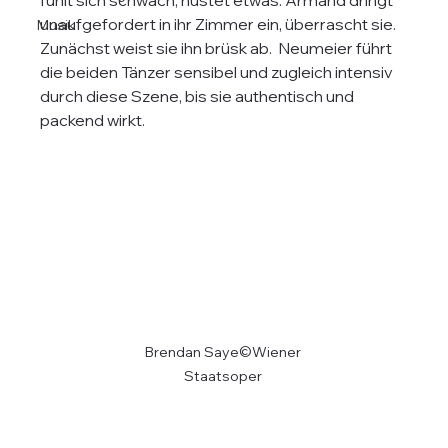
fühlt sich schwach, hustet etwas. Armand dringt 
unaufgefordert in ihr Zimmer ein, überrascht sie. 
Musik
Zunächst weist sie ihn brüsk ab.  Neumeier führt 
die beiden Tänzer sensibel und zugleich intensiv 
durch diese Szene, bis sie authentisch und 
packend wirkt.
Brendan Saye©Wiener 
Staatsoper 